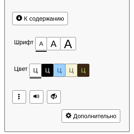
К содержанию
А
Шрифт
А
А
Цвет
Ц
Ц
Ц
Ц
Ц
Дополнительно