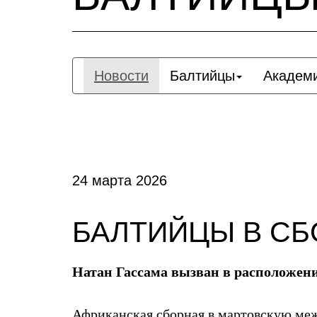
Новости
Балтийцы
Академ
24 марта 2026
БАЛТИЙЦЫ В С
Натан Гассама вызван в расположе
Африканская сборная в мартовскую межд