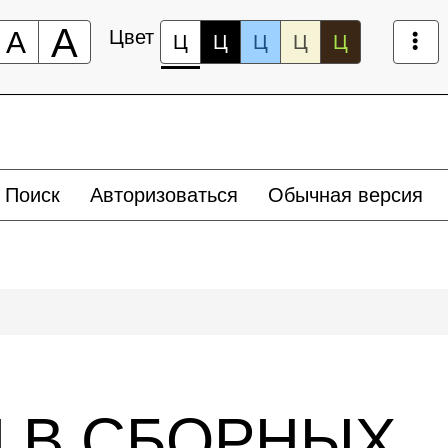
А
А
Цвет
Ц
Ц
Ц
Ц
Ц
Поиск
Авторизоваться
Обычная версия
 В СБОРНЫХ