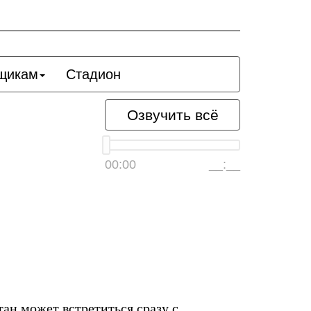
щикам
Стадион
Озвучить всё
00:00
__:__
ан может встретиться сразу с