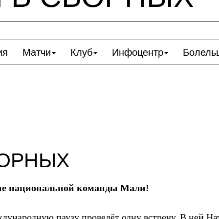
ия
Матчи
Клуб
Инфоцентр
Болель
БОРНЫХ
ние национальной команды Мали!
ународную паузу проведёт одну встречу. В ней Нат