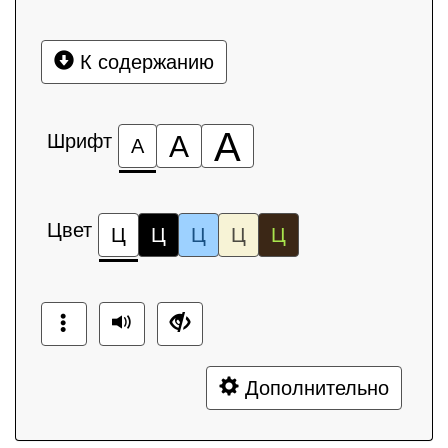
К содержанию
А
Шрифт
А
А
Цвет
Ц
Ц
Ц
Ц
Ц
Дополнительно