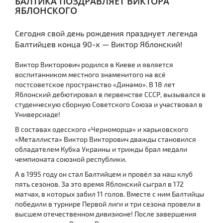
БАЛТИКА ПОЗДРАВЛЯЕТ ВИКТОРА
ЯБЛОНСКОГО
Сегодня свой день рождения празднует легенда
Балтийцев конца 90-х — Виктор Яблонский!
Виктор Викторович родился в Киеве и является
воспитанником местного знаменитого на всё
постсоветское пространство «Динамо». В 18 лет
Яблонский дебютировал в первенстве СССР, вызывался в
студенческую сборную Советского Союза и участвовал в
Универсиаде!
В составах одесского «Черноморца» и харьковского
«Металлиста» Виктор Викторович дважды становился
обладателем Кубка Украины и трижды брал медали
чемпионата союзной республики.
А в 1995 году он стал Балтийцем и провёл за наш клуб
пять сезонов. За это время Яблонский сыграл в 172
матчах, в которых забил 11 голов. Вместе с ним Балтийцы
победили в турнире Первой лиги и три сезона провели в
высшем отечественном дивизионе! После завершения