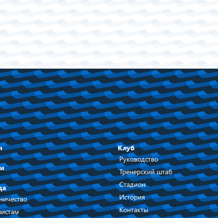
я
Клуб
Руководство
ти
Тренерский штаб
Стадион
да
История
ничество
Контакты
истам