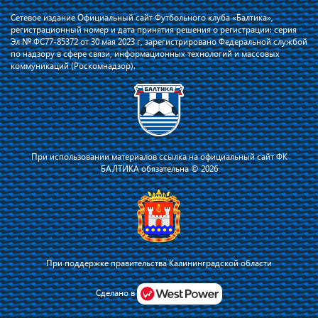
Сетевое издание Официальный сайт Футбольного клуба «Балтика»,
регистрационный номер и дата принятия решения о регистрации: серия
Эл № ФС77-85372 от 30 мая 2023 г, зарегистрировано Федеральной службой
по надзору в сфере связи, информационных технологий и массовых
коммуникаций (Роскомнадзор).
При использовании материалов ссылка на официальный сайт ФК
БАЛТИКА обязательна © 2026
При поддержке правительства Калининградской области
Я соглашаюсь с тем, что владелец сайта использует файлы cookie для
повышения удобства работы на сайте и сервис Яндекс.Метрика. Оставаясь
Сделано в
на сайте, я соглашаюсь с
политикой их применения
.