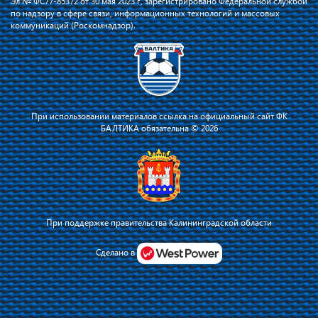
Эл № ФС77-85372 от 30 мая 2023 г, зарегистрировано Федеральной службой
по надзору в сфере связи, информационных технологий и массовых
коммуникаций (Роскомнадзор).
При использовании материалов ссылка на официальный сайт ФК
БАЛТИКА обязательна © 2026
При поддержке правительства Калининградской области
Я соглашаюсь с тем, что владелец сайта использует файлы cookie для
повышения удобства работы на сайте и сервис Яндекс.Метрика. Оставаясь
Сделано в
на сайте, я соглашаюсь с
политикой их применения
.
Принять