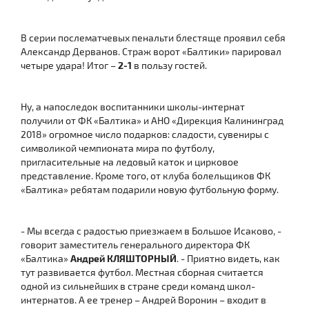
В серии послематчевых пенальти блестяще проявил себя
Александр Дерванов. Страж ворот «Балтики» парировал
четыре удара! Итог –
2-1
в пользу гостей.
Ну, а напоследок воспитанники школы-интернат
получили от ФК «Балтика» и АНО «Дирекция Калининград
2018» огромное число подарков: сладости, сувениры с
символикой чемпионата мира по футболу,
пригласительные на ледовый каток и цирковое
представление. Кроме того, от клуба болельщиков ФК
«Балтика» ребятам подарили новую футбольную форму.
- Мы всегда с радостью приезжаем в Большое Исаково, -
говорит заместитель генерального директора ФК
«Балтика»
Андрей КЛЯШТОРНЫЙ
. - Приятно видеть, как
тут развивается футбол. Местная сборная считается
одной из сильнейших в стране среди команд школ-
интернатов. А ее тренер – Андрей Воронин – входит в