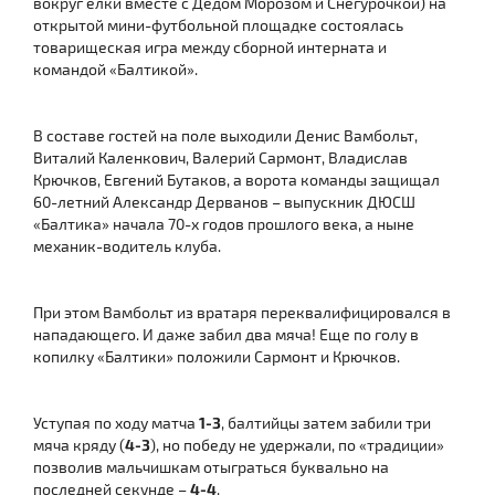
вокруг елки вместе с Дедом Морозом и Снегурочкой) на
открытой мини-футбольной площадке состоялась
товарищеская игра между сборной интерната и
командой «Балтикой».
В составе гостей на поле выходили Денис Вамбольт,
Виталий Каленкович, Валерий Сармонт, Владислав
Крючков, Евгений Бутаков, а ворота команды защищал
60-летний Александр Дерванов – выпускник ДЮСШ
«Балтика» начала 70-х годов прошлого века, а ныне
механик-водитель клуба.
При этом Вамбольт из вратаря переквалифицировался в
нападающего. И даже забил два мяча! Еще по голу в
копилку «Балтики» положили Сармонт и Крючков.
Уступая по ходу матча
1-3
, балтийцы затем забили три
мяча кряду (
4-3
), но победу не удержали, по «традиции»
позволив мальчишкам отыграться буквально на
последней секунде –
4-4
.