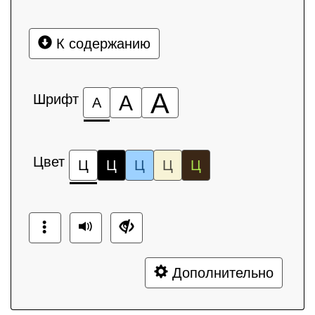
К содержанию
А
Шрифт
А
А
Цвет
Ц
Ц
Ц
Ц
Ц
Дополнительно