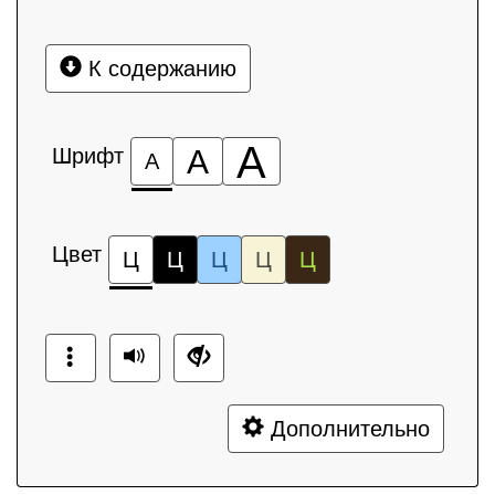
К содержанию
А
Шрифт
А
А
Цвет
Ц
Ц
Ц
Ц
Ц
Дополнительно