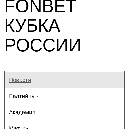
FONBET
КУБКА
РОССИИ
Новости
Балтийцы
Академия
Матчи