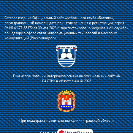
Сетевое издание Официальный сайт Футбольного клуба «Балтика»,
регистрационный номер и дата принятия решения о регистрации: серия
Эл № ФС77-85372 от 30 мая 2023 г, зарегистрировано Федеральной службой
по надзору в сфере связи, информационных технологий и массовых
коммуникаций (Роскомнадзор).
При использовании материалов ссылка на официальный сайт ФК
БАЛТИКА обязательна © 2026
При поддержке правительства Калининградской области
Я соглашаюсь с тем, что владелец сайта использует файлы cookie для
повышения удобства работы на сайте и сервис Яндекс.Метрика. Оставаясь
Сделано в