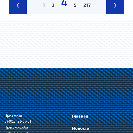
4
‹
›
1
3
5
217
Приемная
Главная
8 (4012) 21-65-01
Пресс-служба
Новости