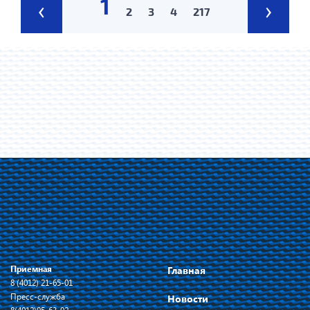
1
‹
›
2
3
4
217
Приемная
Главная
8 (4012) 21-65-01
Пресс-служба
Новости