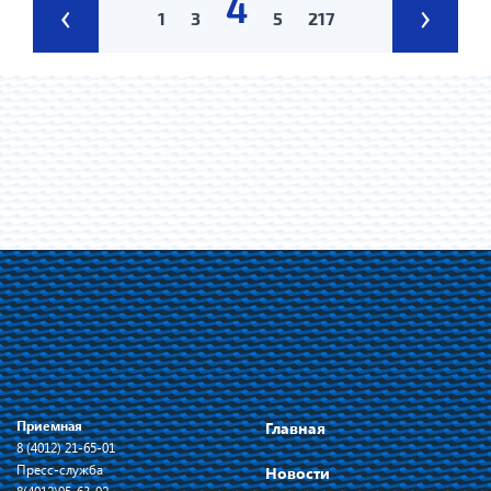
4
‹
›
1
3
5
217
Приемная
Главная
8 (4012) 21-65-01
Пресс-служба
Новости