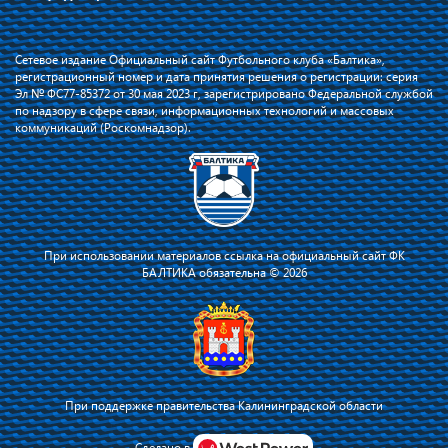
Сетевое издание Официальный сайт Футбольного клуба «Балтика»,
регистрационный номер и дата принятия решения о регистрации: серия
Эл № ФС77-85372 от 30 мая 2023 г, зарегистрировано Федеральной службой
по надзору в сфере связи, информационных технологий и массовых
коммуникаций (Роскомнадзор).
При использовании материалов ссылка на официальный сайт ФК
БАЛТИКА обязательна © 2026
При поддержке правительства Калининградской области
Я соглашаюсь с тем, что владелец сайта использует файлы cookie для
повышения удобства работы на сайте и сервис Яндекс.Метрика. Оставаясь
Сделано в