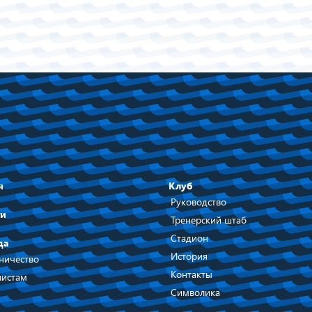
я
Клуб
Руководство
ти
Тренерский штаб
Стадион
да
История
ничество
Контакты
истам
Символика