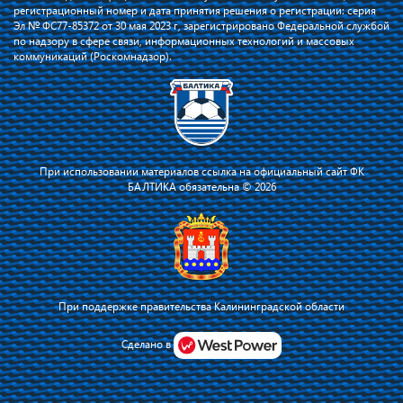
регистрационный номер и дата принятия решения о регистрации: серия
Эл № ФС77-85372 от 30 мая 2023 г, зарегистрировано Федеральной службой
по надзору в сфере связи, информационных технологий и массовых
коммуникаций (Роскомнадзор).
При использовании материалов ссылка на официальный сайт ФК
БАЛТИКА обязательна © 2026
При поддержке правительства Калининградской области
Я соглашаюсь с тем, что владелец сайта использует файлы cookie для
повышения удобства работы на сайте и сервис Яндекс.Метрика. Оставаясь
Сделано в
на сайте, я соглашаюсь с
политикой их применения
.
Принять