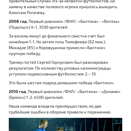
Удивительный случай. Из-за нехватки футболистов, на
замену в качестве полевого игрока пришлось выходить
Алексею Рогачеву.
2008 год
. Первый дивизион /ФНЛ/. «Балтика» - «Витязь»
(Подольск) 4-1. 3500 зрителей.
За восемь минут до финального свистка счет был
ничейным 1-1. Но затем голы Тимофеева (82 мин.),
Микадзе (85) и Коровушкина принесли «Балтике»
крупную победу.
Тренер гостей Сергей Горлукович был разочарован
результатом. По количеству угловых калининградцы
уступили подмосковным футболистам: 2 – 10.
Это была шестая подряд домашняя победа «Балтики».
2010 год
. Первый дивизион /ФНЛ/. «Балтика» - «Динамо»
(Брянск) 1-2. 4500 зрителей.
Наша команда владела преимуществом, но две
грубейшие ошибки в обороне привели к поражению.