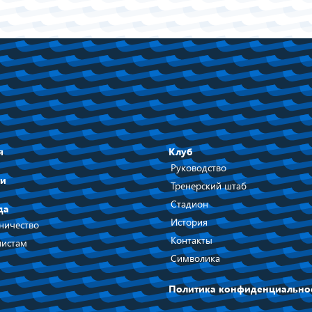
я
Клуб
Руководство
ти
Тренерский штаб
Стадион
да
История
ничество
Контакты
истам
Символика
Политика конфиденциально