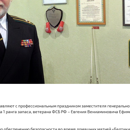
равляют с профессиональным праздником заместителя генерально
на 1 ранга запаса, ветерана ФСБ РФ – Евгения Вениаминовича Ефим
 обеспечению безопасности во время домашних матчей «Балтики»,