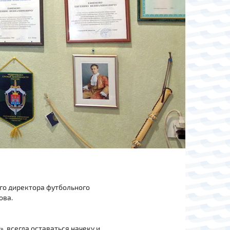
го директора футбольного
ова.
 всегда оставаться начеку и,