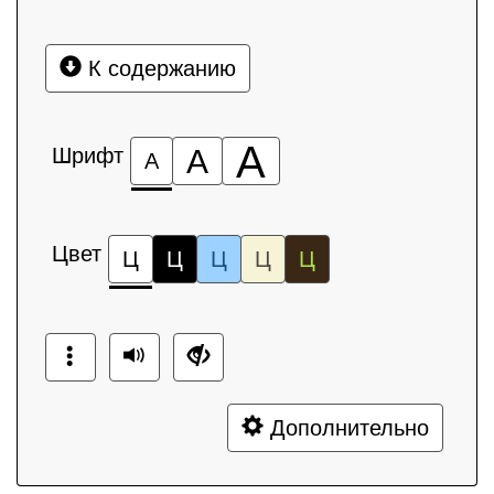
К содержанию
А
Шрифт
А
А
Цвет
Ц
Ц
Ц
Ц
Ц
Дополнительно