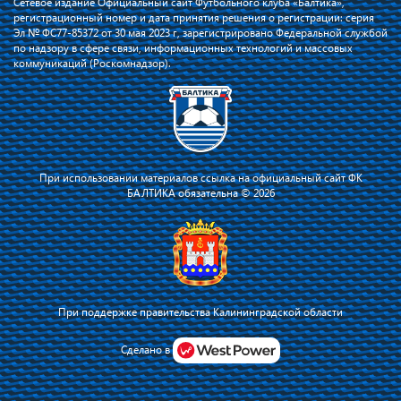
Сетевое издание Официальный сайт Футбольного клуба «Балтика»,
регистрационный номер и дата принятия решения о регистрации: серия
Эл № ФС77-85372 от 30 мая 2023 г, зарегистрировано Федеральной службой
по надзору в сфере связи, информационных технологий и массовых
коммуникаций (Роскомнадзор).
При использовании материалов ссылка на официальный сайт ФК
БАЛТИКА обязательна © 2026
При поддержке правительства Калининградской области
Я соглашаюсь с тем, что владелец сайта использует файлы cookie для
повышения удобства работы на сайте и сервис Яндекс.Метрика. Оставаясь
Сделано в
на сайте, я соглашаюсь с
политикой их применения
.
Принять