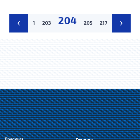
204
‹
›
1
203
205
217
Приемная
Главная