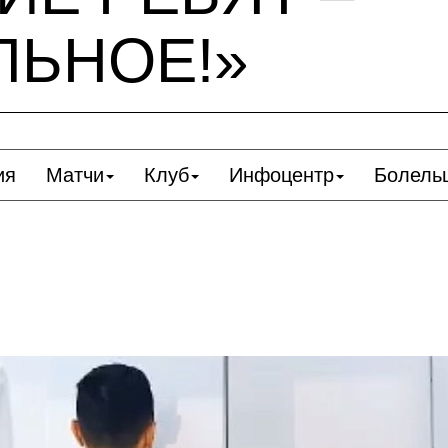
ЛЬНОЕ!»
ия
Матчи
Клуб
Инфоцентр
Болель