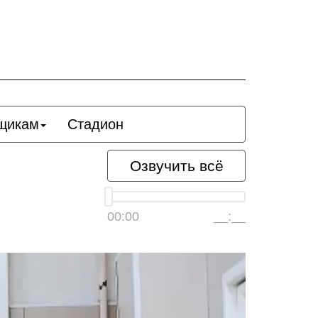
щикам
Стадион
Озвучить всё
00:00
__:__