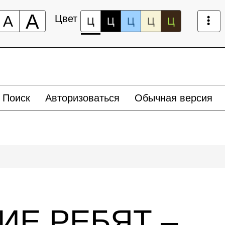
А
А
Цвет
Ц
Ц
Ц
Ц
Ц
Поиск
Авторизоваться
Обычная версия
ИЕ РЕБЯТ –