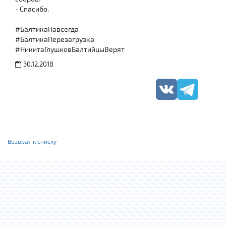
- Спасибо.
#БалтикаНавсегда
#БалтикаПерезагрузка
#НикитаГлушковБалтийцыВерят
30.12.2018
Возврат к списку