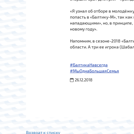
«Я узнал об отборе в молодёжку 
попасть в «Балтику-М», так как
нападающими», но, в принципе, 
новому году».
Напомним, в сезоне-2018 «Балт
области. А три ее игрока (Шаба
#БалтикаНавсегда
#МыОднаБольшаяСемья
26.12.2018
Возврат к списку