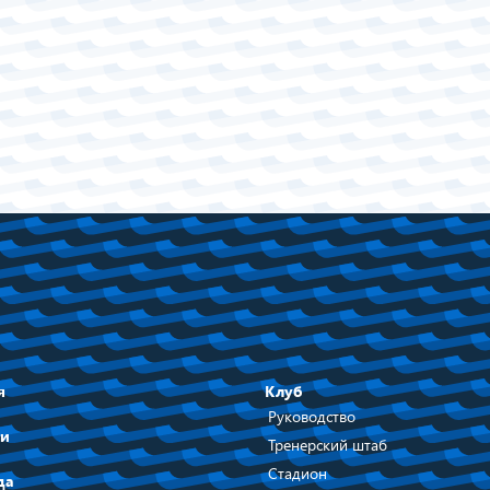
я
Клуб
Руководство
ти
Тренерский штаб
Стадион
да