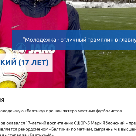
ИЯ
 молодежную «Балтику» прошли пятеро местных футболистов.
ов оказался 17-летний воспитанник СШОР-5 Марк Яблонский – пр
 является рекордсменом «Балтики» по матчам, сыгранным в высшей
 выступал за «Балтику-М».