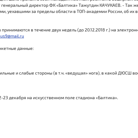
 генеральный директор ФК «Балтика» Тажутдин КАЧУКАЕВ. - Так же
и, уехавшими за пределы области в ТОП-академии России, об их 
принимаются в течение двух недель (до 20.12.2018 г.) на электрон
hus9@mail.ru
анкетные данные:
сильные и слабые стороны (в т.ч. «ведущая» нога), в какой ДЮСШ в
2-23 декабря на искусственном поле стадиона «Балтика».