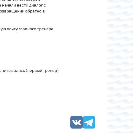
 начали вести диалог с
возвращении обратно в
ную почту главного тренера
оспитывались (первый тренер).