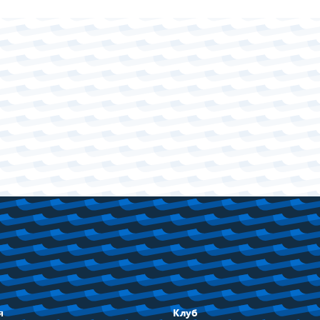
я
Клуб