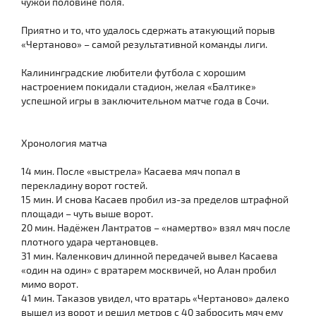
чужой половине поля.
Приятно и то, что удалось сдержать атакующий порыв
«Чертаново» – самой результативной команды лиги.
Калининградские любители футбола с хорошим
настроением покидали стадион, желая «Балтике»
успешной игры в заключительном матче года в Сочи.
Хронология матча
14 мин. После «выстрела» Касаева мяч попал в
перекладину ворот гостей.
15 мин. И снова Касаев пробил из-за пределов штрафной
площади – чуть выше ворот.
20 мин. Надёжен Лантратов – «намертво» взял мяч после
плотного удара чертановцев.
31 мин. Каленкович длинной передачей вывел Касаева
«один на один» с вратарем москвичей, но Алан пробил
мимо ворот.
41 мин. Таказов увидел, что вратарь «Чертаново» далеко
вышел из ворот и решил метров с 40 забросить мяч ему