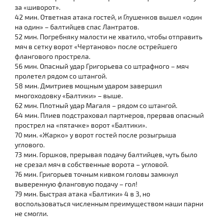
за «шиворот».
42 мин. Ответная атака гостей, и Глушенков вышел «один
на один» – балтийцев спас Лантратов.
52 мин. Погребняку малости не хватило, чтобы отправить
мяч в сетку ворот «Чертаново» после острейшего
флангового прострела.
56 мин. Опасный удар Григорьева со штрафного – мяч
пролетел рядом со штангой.
58 мин. Дмитриев мощным ударом завершил
многоходовку «Балтики» – выше.
62 мин. Плотный удар Магаля – рядом со штангой.
64 мин. Плиев подстраховал партнеров, прервав опасный
прострел на «пятачке» ворот «Балтики».
70 мин. «Жарко» у ворот гостей после розыгрыша
углового.
73 мин. Горшков, прерывая подачу балтийцев, чуть было
не срезал мяч в собственные ворота – угловой.
76 мин. Григорьев точным кивком головы замкнул
выверенную фланговую подачу – гол!
79 мин. Быстрая атака «Балтики» 4 в 3, но
воспользоваться численным преимуществом наши парни
не смогли.