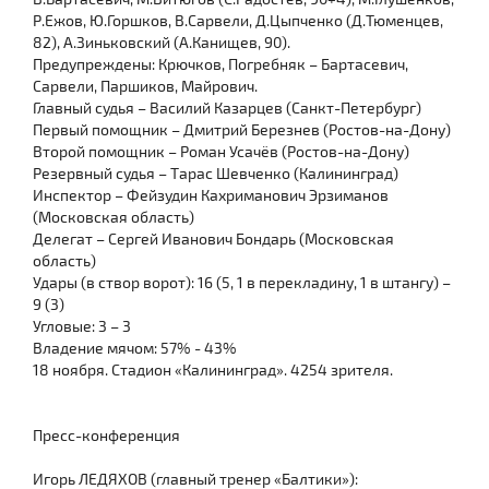
Р.Ежов, Ю.Горшков, В.Сарвели, Д.Цыпченко (Д.Тюменцев,
82), А.Зиньковский (А.Канищев, 90).
Предупреждены: Крючков, Погребняк – Бартасевич,
Сарвели, Паршиков, Майрович.
Главный судья – Василий Казарцев (Санкт-Петербург)
Первый помощник – Дмитрий Березнев (Ростов-на-Дону)
Второй помощник – Роман Усачёв (Ростов-на-Дону)
Резервный судья – Тарас Шевченко (Калининград)
Инспектор – Фейзудин Кахриманович Эрзиманов
(Московская область)
Делегат – Сергей Иванович Бондарь (Московская
область)
Удары (в створ ворот): 16 (5, 1 в перекладину, 1 в штангу) –
9 (3)
Угловые: 3 – 3
Владение мячом: 57% - 43%
18 ноября. Стадион «Калининград». 4254 зрителя.
Пресс-конференция
Игорь ЛЕДЯХОВ (главный тренер «Балтики»):