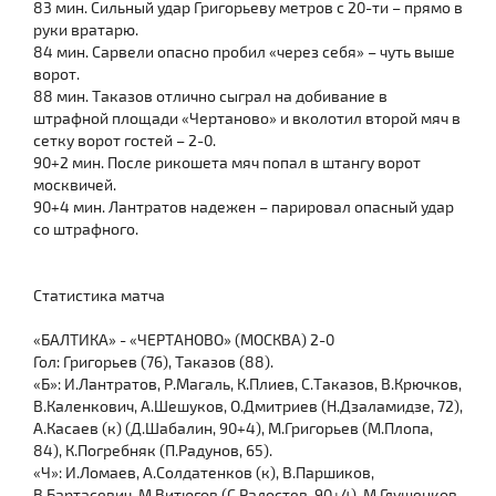
83 мин. Сильный удар Григорьеву метров с 20-ти – прямо в
руки вратарю.
84 мин. Сарвели опасно пробил «через себя» – чуть выше
ворот.
88 мин. Таказов отлично сыграл на добивание в
штрафной площади «Чертаново» и вколотил второй мяч в
сетку ворот гостей – 2-0.
90+2 мин. После рикошета мяч попал в штангу ворот
москвичей.
90+4 мин. Лантратов надежен – парировал опасный удар
со штрафного.
Статистика матча
«БАЛТИКА» - «ЧЕРТАНОВО» (МОСКВА) 2-0
Гол: Григорьев (76), Таказов (88).
«Б»: И.Лантратов, Р.Магаль, К.Плиев, С.Таказов, В.Крючков,
В.Каленкович, А.Шешуков, О.Дмитриев (Н.Дзаламидзе, 72),
А.Касаев (к) (Д.Шабалин, 90+4), М.Григорьев (М.Плопа,
84), К.Погребняк (П.Радунов, 65).
«Ч»: И.Ломаев, А.Солдатенков (к), В.Паршиков,
В.Бартасевич, М.Витюгов (С.Радостев, 90+4), М.Глушенков,