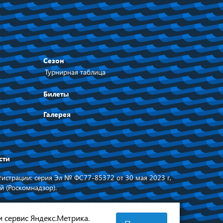
Сезон
Турнирная таблица
Билеты
Галерея
сти
истрации: серия Эл № ФС77-85372 от 30 мая 2023 г,
й (Роскомнадзор).
равительства
Сделано в
 области
и сервис Яндекс.Метрика.