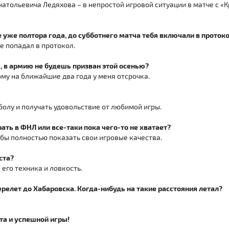
натольевича Ледяхова – в непростой игровой ситуации в матче с 
те уже полтора года, до субботнего матча тебя включали в прото
не попадал в протокол.
ем, в армию не будешь призван этой осенью?
ому на ближайшие два года у меня отсрочка.
болу и получать удовольствие от любимой игры.
рать в ФНЛ или все-таки пока чего-то не хватает?
тобы полностью показать свои игровые качества.
ста?
 его техника и ловкость.
ерелет до Хабаровска. Когда-нибудь на такие расстояния летал?
та и успешной игры!