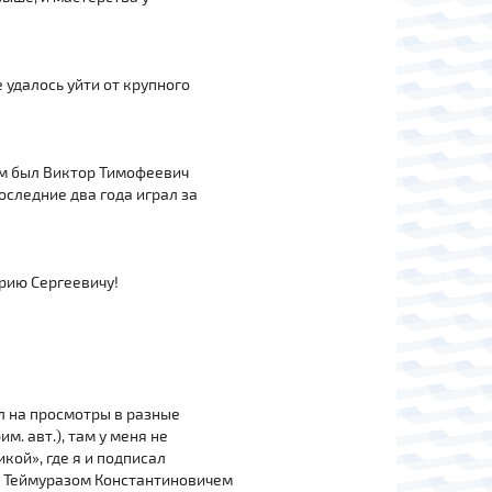
е удалось уйти от крупного
ом был Виктор Тимофеевич
оследние два года играл за
Юрию Сергеевичу!
дил на просмотры в разные
м. авт.), там у меня не
кой», где я и подписал
 с Теймуразом Константиновичем