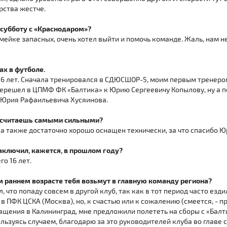
рства жестче.
в субботу с «Краснодаром»?
камейке запасных, очень хотел выйти и помочь команде. Жаль, нам н
ах в футболе.
с 6 лет. Сначала тренировался в СДЮСШОР-5, моим первым тренер
перешел в ЦПМФ ФК «Балтика» к Юрию Сергеевичу Копылову, ну а п
 Юрия Рафаильевича Хусяинова.
а считаешь самыми сильными?
 а также достаточно хорошо оснащен технически, за что спасибо 
заключил, кажется, в прошлом году?
го 16 лет.
ом раннем возрасте тебя возьмут в главную команду региона?
л, что попаду совсем в другой клуб, так как в тот период часто ез
 ПФК ЦСКА (Москва), но, к счастью или к сожалению (смеется, - при
ащения в Калининград, мне предложили полететь на сборы с «Балти
ользуясь случаем, благодарю за это руководителей клуба во главе