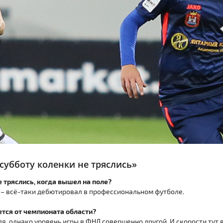
убботу коленки не тряслись»
е тряслись, когда вышел на поле?
ся – всё-таки дебютировал в профессиональном футболе.
ется от чемпионата области?
мля, однако уровень игры в ФНЛ совершенно другой. И скорости тут 