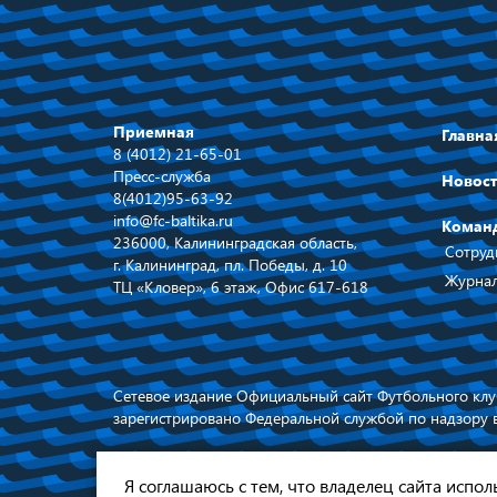
Приемная
Главна
8 (4012) 21-65-01
Пресс-служба
Новос
8(4012)95-63-92
info@fc-baltika.ru
Коман
236000, Калининградская область,
Сотруд
г. Калининград, пл. Победы, д. 10
Журнал
ТЦ «Кловер», 6 этаж, Офис 617-618
Сетевое издание Официальный сайт Футбольного клуб
зарегистрировано Федеральной службой по надзору 
При использовании материалов ссылка
обязательна © 2026
Я соглашаюсь с тем, что владелец сайта испо