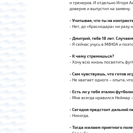
и тренеров. И отдельно Игоря А
доверие и выпустил на замену.
- Учитывая, что ты на контрак
- Нет, до «Краснодара» ни разу 
- Дмитрий, тебе 18 лет. Случа
- Я сейчас учусь в МФЮА и поэт
- К чему стремишься?
- Хочу всю жизнь посвятить фут
- Сам чувствуешь, что готов иг
- Не хватает одного – опыта, ч
- Есть ли у тебя эталон футболи
- Мне всегда нравился Неймар –
- Сегодня предстоит дальний п
- Никогда.
- Тогда желаем приятного поле