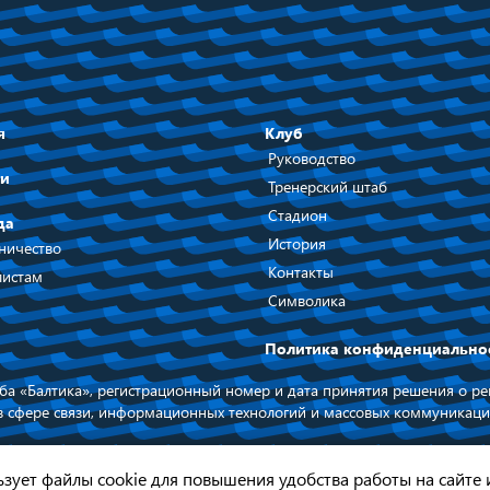
я
Клуб
Руководство
ти
Тренерский штаб
Стадион
да
История
ничество
Контакты
истам
Символика
Политика конфиденциально
а «Балтика», регистрационный номер и дата принятия решения о рег
в сфере связи, информационных технологий и массовых коммуникаци
 на официальный сайт ФК БАЛТИКА
При поддержке п
Калининградской
льзует файлы cookie для повышения удобства работы на сайте 