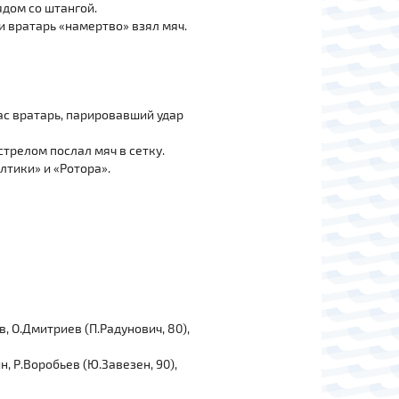
ядом со штангой.
 и вратарь «намертво» взял мяч.
.
ас вратарь, парировавший удар
трелом послал мяч в сетку.
лтики» и «Ротора».
в, О.Дмитриев (П.Радунович, 80),
н, Р.Воробьев (Ю.Завезен, 90),