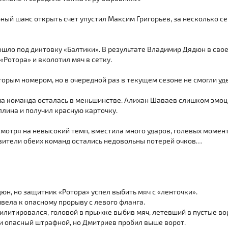
ный шанс открыть счет упустил Максим Григорьев, за несколько с
ошло под диктовку «Балтики». В результате Владимир Дядюн в сво
«Ротора» и вколотил мяч в сетку.
вторым номером, но в очередной раз в текущем сезоне не смогли 
а команда осталась в меньшинстве. Алихан Шаваев слишком эмоц
ллина и получил красную карточку.
есмотря на невысокий темп, вместила много ударов, голевых момен
авители обеих команд остались недовольны потерей очков…
юн, но защитник «Ротора» успел выбить мяч с «ленточки».
ивела к опасному прорыву с левого фланга.
билитировался, головой в прыжке выбив мяч, летевший в пустые во
и опасный штрафной, но Дмитриев пробил выше ворот.