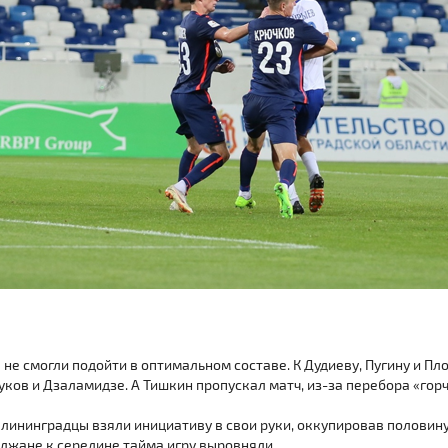
 не смогли подойти в оптимальном составе. К Дудиеву, Пугину и П
ков и Дзаламидзе. А Тишкин пропускал матч, из-за перебора «гор
алининградцы взяли инициативу в свои руки, оккупировав половин
олжане к середине тайма игру выровняли.