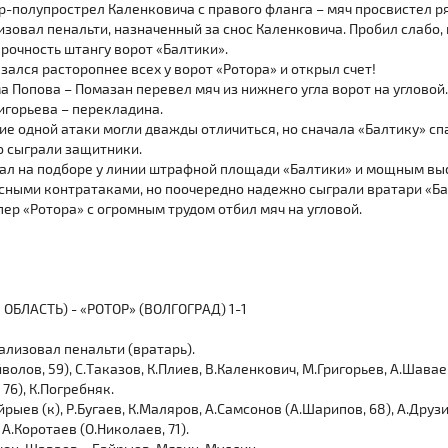
р-полупрострел Каленковича с правого фланга – мяч просвистел р
изовал пенальти, назначенный за снос Каленковича. Пробил слабо,
прочность штангу ворот «Балтики».
зался расторопнее всех у ворот «Ротора» и открыл счет!
а Попова – Помазан перевел мяч из нижнего угла ворот на угловой
ригорьева – перекладина.
ие одной атаки могли дважды отличиться, но сначала «Балтику» сп
о сыграли защитники.
рал на подборе у линии штрафной площади «Балтики» и мощным выс
сными контратаками, но поочередно надежно сыграли вратари «Ба
пер «Ротора» с огромным трудом отбил мяч на угловой.
БЛАСТЬ) - «РОТОР» (ВОЛГОГРАД) 1-1
ализовал пенальти (вратарь).
йволов, 59), С.Таказов, К.Плиев, В.Каленкович, М.Григорьев, А.Шавае
 76), К.Погребняк.
йрыев (к), Р.Бугаев, К.Маляров, А.Самсонов (А.Шарипов, 68), А.Друзи
 А.Коротаев (О.Николаев, 71).