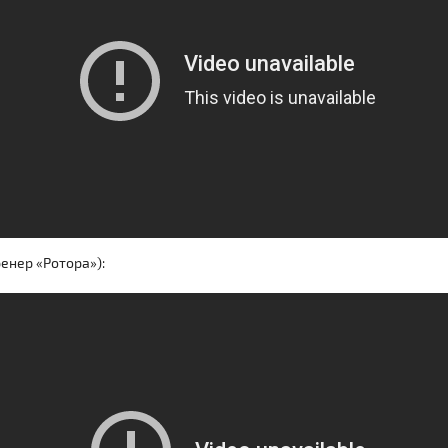
енер «Ротора»):