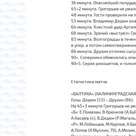
36 минута. Опаснейший полууда
45+2 минута. Григорьев не реал
48 минута. Гости проверили на 
53 минута. Владимир Дядюн ока
64 минута. Хлесткий удар Артем
68 минута. Зрячий «выстрел» Г
83 минута. Волгоградцы в течен
в упор, а потом самоотверженн
86 минута. Друзин отлично сыг
90+. Соперники обменялись опа
90+5. Серия рикошетов, и голки
Статистика матча
«БАЛТИКА» (КАЛИНИНГРАДСКАЯ О
Голы: Дядюн (53) – Друзин (86).
На 45+3 минуте Григорьев не ре
«Б»: Е.Помазан, В.Крючков (А.Бу
А.Касаев (к), В.Дядюн (Р.Магаль,
«Р»: М.Лобанцев, М.Карпов, А.Ба
А.Попов (К.Муллин, 79), А.Мязин,