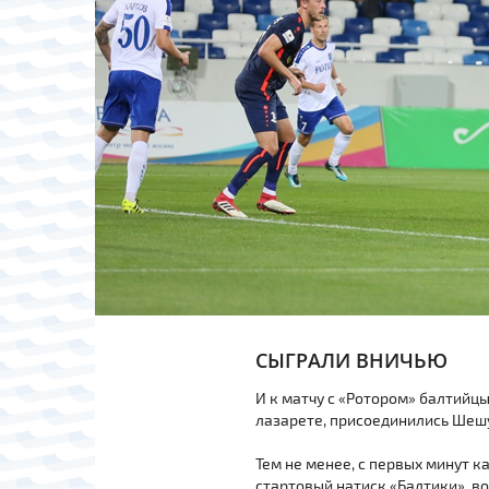
СЫГРАЛИ ВНИЧЬЮ
И к матчу с «Ротором» балтийцы
лазарете, присоединились Шешу
Тем не менее, с первых минут к
стартовый натиск «Балтики», в