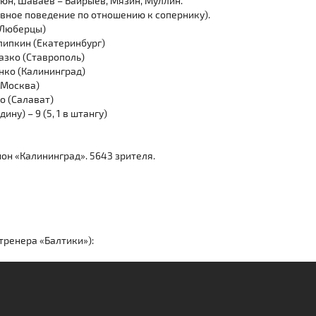
юн, Шаваев – Байрыев, Мязин, Муллин.
сивное поведение по отношению к сопернику).
 (Люберцы)
ипкин (Екатеринбург)
азко (Ставрополь)
нко (Калининград)
(Москва)
о (Салават)
дину) – 9 (5, 1 в штангу)
ион «Калининград». 5643 зрителя.
 тренера «Балтики»):