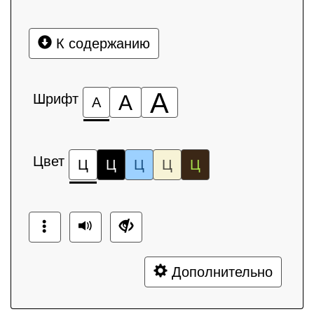
К содержанию
А
Шрифт
А
А
Цвет
Ц
Ц
Ц
Ц
Ц
Дополнительно