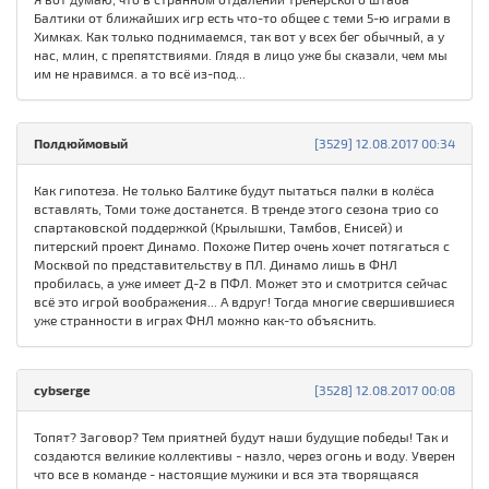
Балтики от ближайших игр есть что-то общее с теми 5-ю играми в
Химках. Как только поднимаемся, так вот у всех бег обычный, а у
нас, млин, с препятствиями. Глядя в лицо уже бы сказали, чем мы
им не нравимся. а то всё из-под...
Полдюймовый
[3529] 12.08.2017 00:34
Как гипотеза. Не только Балтике будут пытаться палки в колёса
вставлять, Томи тоже достанется. В тренде этого сезона трио со
спартаковской поддержкой (Крылышки, Тамбов, Енисей) и
питерский проект Динамо. Похоже Питер очень хочет потягаться с
Москвой по представительству в ПЛ. Динамо лишь в ФНЛ
пробилась, а уже имеет Д-2 в ПФЛ. Может это и смотрится сейчас
всё это игрой воображения... А вдруг! Тогда многие свершившиеся
уже странности в играх ФНЛ можно как-то объяснить.
cybserge
[3528] 12.08.2017 00:08
Топят? Заговор? Тем приятней будут наши будущие победы! Так и
создаются великие коллективы - назло, через огонь и воду. Уверен
что все в команде - настоящие мужики и вся эта творящаяся