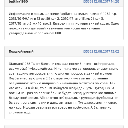
baltika1960
[3533] 12.08.2017 14:28
Информация к размышлению: "арбитр васильев ижевск" 1986 г.р.
2015/16 ФНЛ игр 12 жк 56 крк 2, 2016/17 игр 15 жк 61 крк 3,
2017/18 игр 5 жк 16 крк 2. Вывод- типично карманный судья. Одно
плохо- таких деятелей назначает комиссия назначения
утверждаемая исполкомом РФС.
Полдюймовый
[3532] 12.08.2017 13:02
Diamand1958 Ты от Балтики слышал после Енисея - всё пропало,
все умрём? ))Не дождётесь! И нет никаких заговоров, элементарно
совпадение интересов влияющих на процесс в данный момент.
Клубы участвующие в ЕК в открытую и чуть ли не постоянно
озвучивают, что им напряжно и накладно мотаться за Урал. Так
что если не в ФНЛ, то в ПЛ найдутся люди двинуть неугодных. И
вот им как раз по логике ближе будет к сердцу питерское Динамо.
Всему своё время. Абсолютно нейтральных рулящих футболом не
бывает, есть симпатии и даже антипатии. Тут даже денег никаких
не надо. И дозаговариваться вовсе не требуется. А Балтику не
сломали ещё.