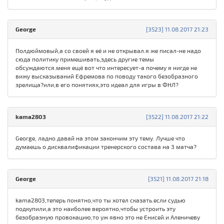
George
[3523] 11.08.2017 21:23
Полдюймовый,а со своей я её и не открывал.я же писал-не надо
сюда политику примешивать,здесь другие темы
обсуждаются.меня ещё вот что интересует-а почему я нигде не
вижу высказываний Ефремова по поводу такого безобразного
зрелища?или,в его понятиях,это идеал для игры в ФНЛ?
kama2803
[3522] 11.08.2017 21:22
George, ладно давай на этом закончим эту тему. Лучше что
думаешь о дисквалификации тренерского состава на 3 матча?
George
[3521] 11.08.2017 21:18
kama2803,теперь понятно,что ты хотел сказать.если судью
подкупили,а это наиболее вероятно,чтобы устроить эту
безобразную провокацию,то уж явно это не Енисей.и Аленичеву