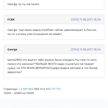
George, ну ты же понял
FCBK
[3515] 11.08.2017 18:29
George, торговую марку GoldStar сейчас реанимируют в России,
но LG к этому уже отношения не имеет)
George
[3514] 11.08.2017 18:24
kama2803,что ещё от тебя можно было ожидать?ты сам-то хоть
понял,что написал?"БОЛЬШЕ ВСЕГО надо ссылаться на подкуп
судьи, но ЭТО МАЛО ВЕРОЯТНО"(орфография автора).а что более
вероятно?
Страницы:
1
2
601
602
603
604
605
771
772
12041 - 12060 из 15439