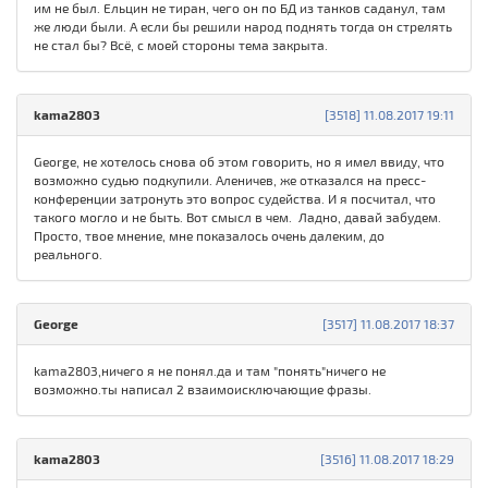
им не был. Ельцин не тиран, чего он по БД из танков саданул, там
же люди были. А если бы решили народ поднять тогда он стрелять
не стал бы? Всё, с моей стороны тема закрыта.
kama2803
[3518] 11.08.2017 19:11
George, не хотелось снова об этом говорить, но я имел ввиду, что
возможно судью подкупили. Аленичев, же отказался на пресс-
конференции затронуть это вопрос судейства. И я посчитал, что
такого могло и не быть. Вот смысл в чем. Ладно, давай забудем.
Просто, твое мнение, мне показалось очень далеким, до
реального.
George
[3517] 11.08.2017 18:37
kama2803,ничего я не понял.да и там "понять"ничего не
возможно.ты написал 2 взаимоисключающие фразы.
kama2803
[3516] 11.08.2017 18:29