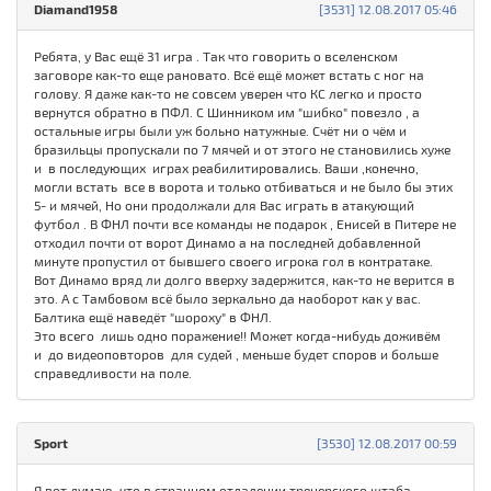
Diamand1958
[3531] 12.08.2017 05:46
Ребята, у Вас ещё 31 игра . Так что говорить о вселенском
заговоре как-то еще рановато. Всё ещё может встать с ног на
голову. Я даже как-то не совсем уверен что КС легко и просто
вернутся обратно в ПФЛ. С Шинником им "шибко" повезло , а
остальные игры были уж больно натужные. Счёт ни о чём и
бразильцы пропускали по 7 мячей и от этого не становились хуже
и в последующих играх реабилитировались. Ваши ,конечно,
могли встать все в ворота и только отбиваться и не было бы этих
5- и мячей, Но они продолжали для Вас играть в атакующий
футбол . В ФНЛ почти все команды не подарок , Енисей в Питере не
отходил почти от ворот Динамо а на последней добавленной
минуте пропустил от бывшего своего игрока гол в контратаке.
Вот Динамо вряд ли долго вверху задержится, как-то не верится в
это. А с Тамбовом всё было зеркально да наоборот как у вас.
Балтика ещё наведёт "шороху" в ФНЛ.
Это всего лишь одно поражение!! Может когда-нибудь доживём
и до видеоповторов для судей , меньше будет споров и больше
справедливости на поле.
Sport
[3530] 12.08.2017 00:59
Я вот думаю, что в странном отдалении тренерского штаба