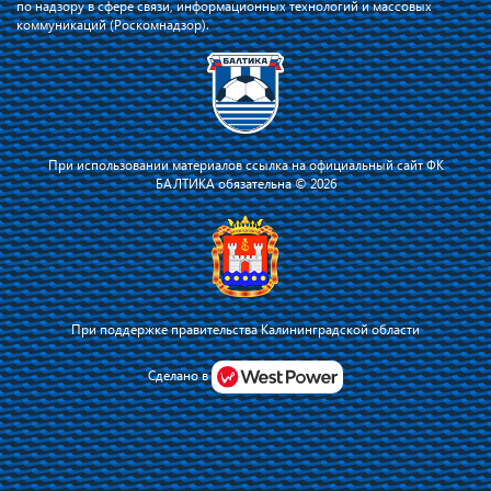
по надзору в сфере связи, информационных технологий и массовых
коммуникаций (Роскомнадзор).
При использовании материалов ссылка на официальный сайт ФК
БАЛТИКА обязательна © 2026
При поддержке правительства Калининградской области
Я соглашаюсь с тем, что владелец сайта использует файлы cookie для
повышения удобства работы на сайте и сервис Яндекс.Метрика. Оставаясь
Сделано в
на сайте, я соглашаюсь с
политикой их применения
.
Принять