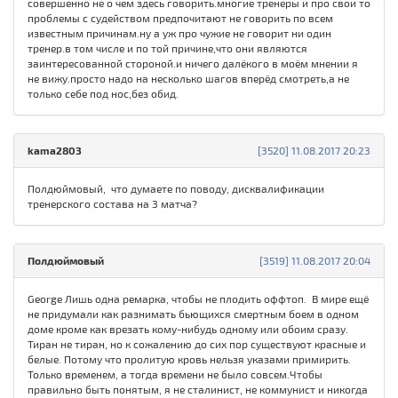
совершенно не о чем здесь говорить.многие тренеры и про свои то
проблемы с судейством предпочитают не говорить по всем
известным причинам.ну а уж про чужие не говорит ни один
тренер.в том числе и по той причине,что они являются
заинтересованной стороной.и ничего далёкого в моём мнении я
не вижу.просто надо на несколько шагов вперёд смотреть,а не
только себе под нос,без обид.
kama2803
[3520] 11.08.2017 20:23
Полдюймовый, что думаете по поводу, дисквалификации
тренерского состава на 3 матча?
Полдюймовый
[3519] 11.08.2017 20:04
George Лишь одна ремарка, чтобы не плодить оффтоп. В мире ещё
не придумали как разнимать бьющихся смертным боем в одном
доме кроме как врезать кому-нибудь одному или обоим сразу.
Тиран не тиран, но к сожалению до сих пор существуют красные и
белые. Потому что пролитую кровь нельзя указами примирить.
Только временем, а тогда времени не было совсем.Чтобы
правильно быть понятым, я не сталинист, не коммунист и никогда