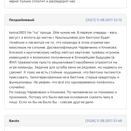
херня только сплотит и раззадорит нас.
Полдюймовый
[3527] 11.08.2017 22:12
kama2803 На "ты" проще. ))Не чужие же. В первую очередь - весь
август и вплоть до матча с Крылышками для Балтики будет
тяжёлым и несмотря на то, что команды в этом отрезке как
максимум не сильнее. Дисквалификация Черевченко и Климова,
близкий к критическому набор жёлтых карточек, травмы игроков
имеющиеся и возможно полученные в ближайшем будущем (в
ФНЛ травматизм просто зашкаливает) неизбежно отразится на
игре команды. Задачка для штаба явно не рядовая, но надеюсь он
сдюжет. К тому же есть стойкие ощущения, что Балтику пытаются
прессовать. Заинтересованные не в Балтике, старые кредиторы и
функционеры. Не уверен, что всё это одновременно появилось
случайно.
По поводу Черевченко и Климова. По человечески их понимаю и
принимаю, Потому что были веские основания сказать челу в
лицо. Если их бы не было бы - совсем другое дело.
Васёк
[3526] 11.08.2017 21:49