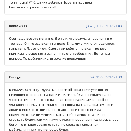
Топят суки! РФС шайка дебилов! Гореть в аду вам
Балтика все равно лучшая!!!!
kama2803
[3525] 11.08.2017 21:43
George,да все это понятно. Я о том, что результат зависит и от
тренера. Он же все видит на поле. В нужную минуту подскажет,
направит. Я, вот о чем. Смогут ли ребята, не видя тренера,
принимать решения и выполнять его требования. Вот в чем
вопрос. По мобильнику, игроку не позвонишь
George
[3524] 11.08.2017 21:30
kama2803а что тут думать?я ниже об этом тоже уже писал
неоднократно.опять на одни и те же грабли наступаем.надо
учиться не поддаваться на такие провокации.меня вообще
удивляет,почему это происходит снова раз за разом.ведь все
люди взрослые и прекрасно знают,что из этого всегда
получается.тем не менее не могут себя сдержать.а теперь
страдать будем,как минимум отчасти провокация удалась.слава
богу,что в наше время есть такие средства связи,как
мобильники.так что попроще будет.