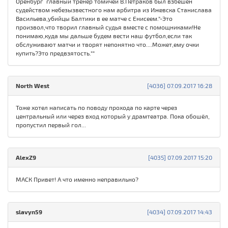
Оренбург главный тренер томичей В.Петраков был взбешен
судейством небезызвестного нам арбитра из Ижевска Станислава
Васильева,убийцы Балтики в ее матче с Енисеем."-Это
произвол,что творил главный судья вместе с помощниками!Не
понимаю,куда мы дальше будем вести наш футбол,если так
обслуживают матчи и творят непонятно что....Может,ему очки
купить?Это предвзятость.""
North West
[4036] 07.09.2017 16:28
Тоже хотел написать по поводу прохода по карте через
центральный или через вход который у драмтеатра. Пока обошёл,
пропустил первый гол...
AlexZ9
[4035] 07.09.2017 15:20
МАСК Привет! А что именно неправильно?
slavyn59
[4034] 07.09.2017 14:43