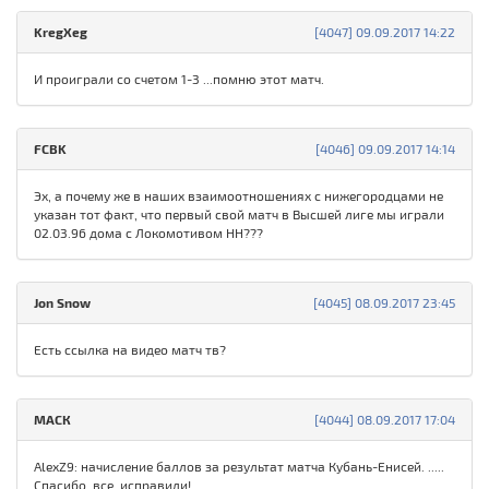
KregXeg
[4047] 09.09.2017 14:22
И проиграли со счетом 1-3 ...помню этот матч.
FCBK
[4046] 09.09.2017 14:14
Эх, а почему же в наших взаимоотношениях с нижегородцами не
указан тот факт, что первый свой матч в Высшей лиге мы играли
02.03.96 дома с Локомотивом НН???
Jon Snow
[4045] 08.09.2017 23:45
Есть ссылка на видео матч тв?
МАСК
[4044] 08.09.2017 17:04
AlexZ9: начисление баллов за результат матча Кубань-Енисей. .....
Спасибо, все исправили!