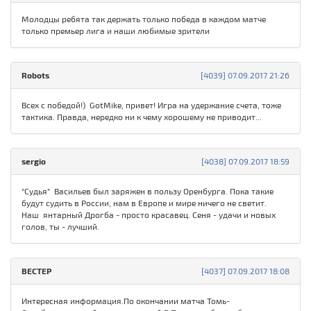
Молодцы ребята так держать только победа в каждом матче
только премьер лига и наши любимые зрители
Robots
[4039] 07.09.2017 21:26
Всех с победой!) GotMike, привет! Игра на удержание счета, тоже
тактика. Правда, нередко ни к чему хорошему не приводит...
sergio
[4038] 07.09.2017 18:59
"Cудья" Васильев был заряжен в пользу Оренбурга. Пока такие
будут судить в России, нам в Европе и мире ничего не светит.
Наш янтарный Дрогба - просто красавец. Сеня - удачи и новых
голов, ты - лучший.
ВЕСТЕР
[4037] 07.09.2017 18:08
Интересная информация.По окончании матча Томь-