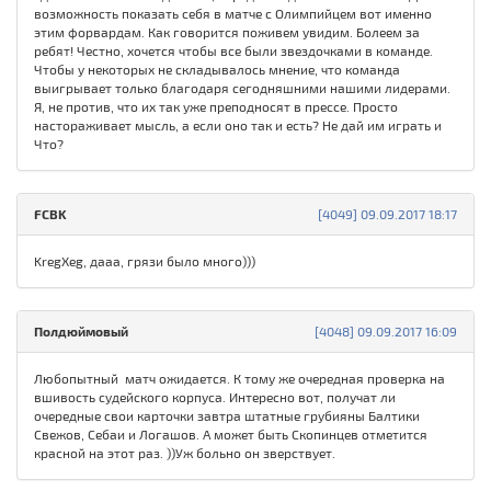
возможность показать себя в матче с Олимпийцем вот именно
этим форвардам. Как говорится поживем увидим. Болеем за
ребят! Честно, хочется чтобы все были звездочками в команде.
Чтобы у некоторых не складывалось мнение, что команда
выигрывает только благодаря сегодняшними нашими лидерами.
Я, не против, что их так уже преподносят в прессе. Просто
настораживает мысль, а если оно так и есть? Не дай им играть и
Что?
FCBK
[4049] 09.09.2017 18:17
KregXeg, дааа, грязи было много)))
Полдюймовый
[4048] 09.09.2017 16:09
Любопытный матч ожидается. К тому же очередная проверка на
вшивость судейского корпуса. Интересно вот, получат ли
очередные свои карточки завтра штатные грубияны Балтики
Свежов, Себаи и Логашов. А может быть Скопинцев отметится
красной на этот раз. ))Уж больно он зверствует.