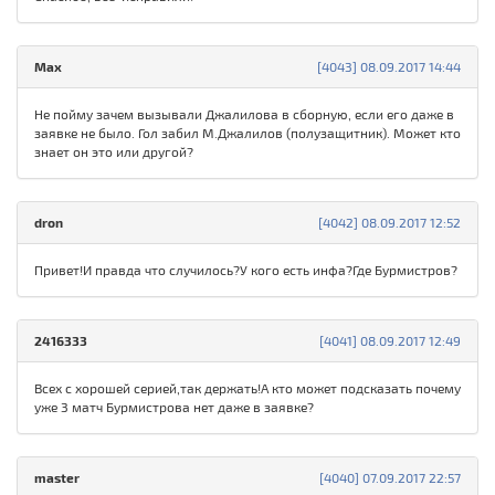
Max
[4043] 08.09.2017 14:44
Не пойму зачем вызывали Джалилова в сборную, если его даже в
заявке не было. Гол забил М.Джалилов (полузащитник). Может кто
знает он это или другой?
dron
[4042] 08.09.2017 12:52
Привет!И правда что случилось?У кого есть инфа?Где Бурмистров?
2416333
[4041] 08.09.2017 12:49
Всех с хорошей серией,так держать!А кто может подсказать почему
уже 3 матч Бурмистрова нет даже в заявке?
master
[4040] 07.09.2017 22:57