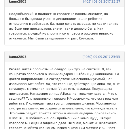
kama2803
[4051] 09.09.2017 23:37
Полдюймовый, я полностью согласен с вашим мнением, но
больше я бы сделал уклон в дисциплине наших ребят по
отношению к арбитрам. Да, надо делать выводы, но хватит злить
их. Если они просвистели, значит так и должно быть. Как
говорится, с судьей не спорят и он от своего решения никак не
откажется. Мы, были свидетелями игры с Енисеем.
kama2803
[4050] 09.09.2017 23:33
Ребята, читая прогнозы на следующий тур, на сайте ФНЛ, так
конкретно говорится о наших лидерах С.Себаи и Д.Скопинцеве. Т.е
дается направление, на сосредоточение основных усилий, на"
изолирование" ребят. Да, это главные, действующие лица. Но, я не
соглашусь с этим полностью. У нас есть команда. Полузащита
прекрасная. Нападение в лице А.Касьяна, тоже улучшается. Что с
защитой? Тут, правильно, говорил И.Черевченко, что есть над чем
работать. У команды чувствуется, хорошая физика. Мое мнение,
смотря все матчи, не создается впечатление, что команда устала.
Это очень радует. Хочется, чтобы к нашим лидерам прибавились
А.Касьян, А.Кобялко и вновь прибывший в команду Д.Шевчук,
которого мы еще не видели в деле. Не знаю, может И.Черевченко
сделает какой=то ход конем, перед выездным матчем с КС. Даст