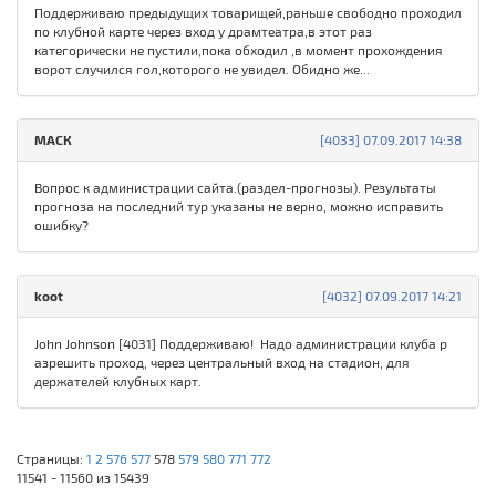
Поддерживаю предыдущих товарищей,раньше свободно проходил
по клубной карте через вход у драмтеатра,в этот раз
категорически не пустили,пока обходил ,в момент прохождения
ворот случился гол,которого не увидел. Обидно же...
МАСК
[4033] 07.09.2017 14:38
Вопрос к администрации сайта.(раздел-прогнозы). Результаты
прогноза на последний тур указаны не верно, можно исправить
ошибку?
koot
[4032] 07.09.2017 14:21
John Johnson [4031] Поддерживаю! Надо администрации клуба р
азрешить проход, через центральный вход на стадион, для
держателей клубных карт.
Страницы:
1
2
576
577
578
579
580
771
772
11541 - 11560 из 15439