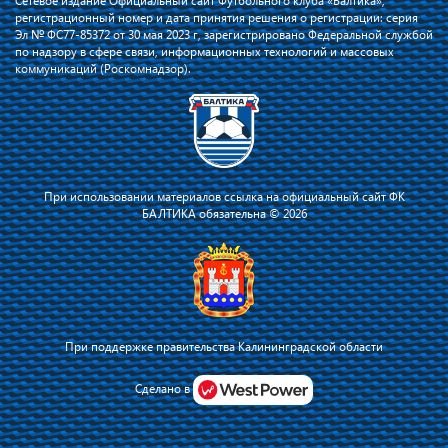
Сетевое издание Официальный сайт Футбольного клуба «Балтика»,
регистрационный номер и дата принятия решения о регистрации: серия
Эл № ФС77-85372 от 30 мая 2023 г, зарегистрировано Федеральной службой
по надзору в сфере связи, информационных технологий и массовых
коммуникаций (Роскомнадзор).
При использовании материалов ссылка на официальный сайт ФК
БАЛТИКА обязательна © 2026
При поддержке правительства Калининградской области
Я соглашаюсь с тем, что владелец сайта использует файлы cookie для
повышения удобства работы на сайте и сервис Яндекс.Метрика. Оставаясь
Сделано в
на сайте, я соглашаюсь с
политикой их применения
.
Принять