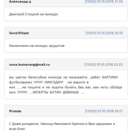
Александр д
[11032] 01.10.2018 21:30
Дмитрий Стоцкий на конкурс
Seva100pol
[11031] 01.10.2018 20:55
Каленкович на конкурс эрудитов
vova.bumerang@mail.ru
[11030] 01.10.2018 20:22
вы щеглы белогубые никогда не называйте ..ребят БАЛТИКИ
футболерами !!!!!!!!!! НИКГОДА!!!! ..не верите в
них ......не пишите и не ходите болеть..без вас как нить обойде
мся !!!!!!!!!!! ...ЭКПЕРТЫ БЛТИН ДИВАНЫЕ ....
Prussia
[11029] 01.10.2018 18:27
С Днем рождения, Леонид Иванович! Крепкого Вам здоровья и
всех благ.