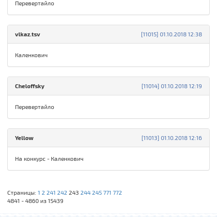
Перевертайло
vlkaz.tsv
[11015] 01.10.2018 12:38
Каленкович
Cheloffsky
[11014] 01.10.2018 12:19
Перевертайло
Yellow
[11013] 01.10.2018 12:16
На конкурс - Каленкович
Страницы:
1
2
241
242
243
244
245
771
772
4841 - 4860 из 15439