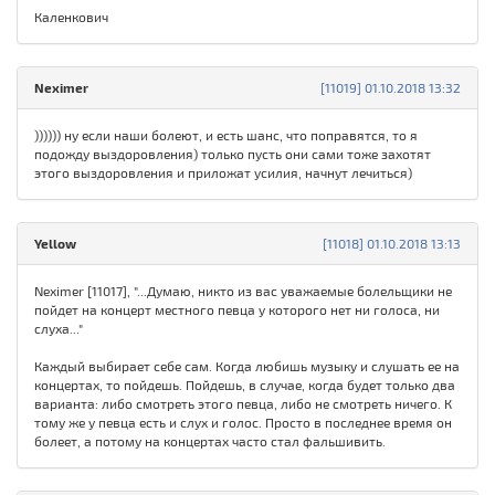
Каленкович
Neximer
[11019] 01.10.2018 13:32
)))))) ну если наши болеют, и есть шанс, что поправятся, то я
подожду выздоровления) только пусть они сами тоже захотят
этого выздоровления и приложат усилия, начнут лечиться)
Yellow
[11018] 01.10.2018 13:13
Neximer [11017], "...Думаю, никто из вас уважаемые болельщики не
пойдет на концерт местного певца у которого нет ни голоса, ни
слуха..."
Каждый выбирает себе сам. Когда любишь музыку и слушать ее на
концертах, то пойдешь. Пойдешь, в случае, когда будет только два
варианта: либо смотреть этого певца, либо не смотреть ничего. К
тому же у певца есть и слух и голос. Просто в последнее время он
болеет, а потому на концертах часто стал фальшивить.