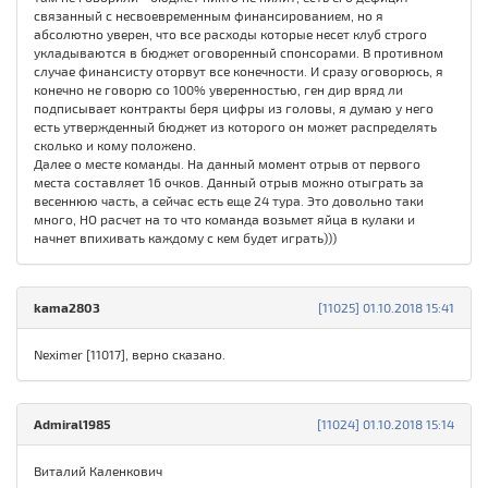
связанный с несвоевременным финансированием, но я
абсолютно уверен, что все расходы которые несет клуб строго
укладываются в бюджет оговоренный спонсорами. В противном
случае финансисту оторвут все конечности. И сразу оговорюсь, я
конечно не говорю со 100% уверенностью, ген дир вряд ли
подписывает контракты беря цифры из головы, я думаю у него
есть утвержденный бюджет из которого он может распределять
сколько и кому положено.
Далее о месте команды. На данный момент отрыв от первого
места составляет 16 очков. Данный отрыв можно отыграть за
весеннюю часть, а сейчас есть еще 24 тура. Это довольно таки
много, НО расчет на то что команда возьмет яйца в кулаки и
начнет впихивать каждому с кем будет играть)))
kama2803
[11025] 01.10.2018 15:41
Neximer [11017], верно сказано.
Admiral1985
[11024] 01.10.2018 15:14
Виталий Каленкович