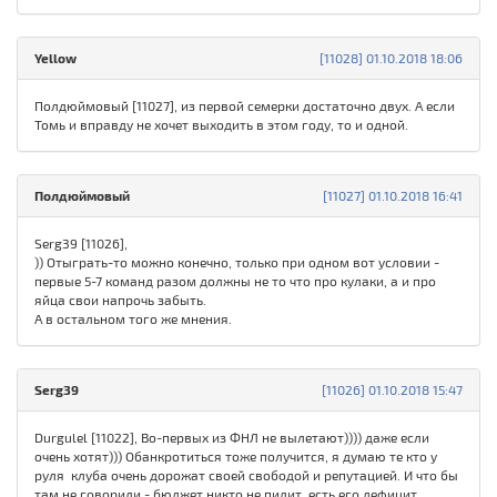
Yellow
[11028] 01.10.2018 18:06
Полдюймовый [11027], из первой семерки достаточно двух. А если
Томь и вправду не хочет выходить в этом году, то и одной.
Полдюймовый
[11027] 01.10.2018 16:41
Serg39 [11026],
)) Отыграть-то можно конечно, только при одном вот условии -
первые 5-7 команд разом должны не то что про кулаки, а и про
яйца свои напрочь забыть.
А в остальном того же мнения.
Serg39
[11026] 01.10.2018 15:47
Durgulel [11022], Во-первых из ФНЛ не вылетают)))) даже если
очень хотят))) Обанкротиться тоже получится, я думаю те кто у
руля клуба очень дорожат своей свободой и репутацией. И что бы
там не говорили - бюджет никто не пилит, есть его дефицит