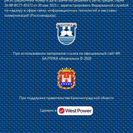
регистрационный номер и дата принятия решения о регистрации: серия
Эл № ФС77-85372 от 30 мая 2023 г, зарегистрировано Федеральной службой
по надзору в сфере связи, информационных технологий и массовых
коммуникаций (Роскомнадзор).
При использовании материалов ссылка на официальный сайт ФК
БАЛТИКА обязательна © 2026
При поддержке правительства Калининградской области
Я соглашаюсь с тем, что владелец сайта использует файлы cookie для
повышения удобства работы на сайте и сервис Яндекс.Метрика. Оставаясь
Сделано в
на сайте, я соглашаюсь с
политикой их применения
.
Принять