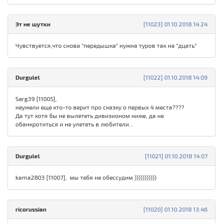
Эт не шутки
[11023] 01.10.2018 14:24
Чувствуется,что снова "передышка" нужна туров так на "дцать"
Durgulel
[11022] 01.10.2018 14:09
Serg39 [11005],
неужели еще кто-то верит про сказку о первых 4 места????
Да тут хотя бы не вылететь дивизионом ниже, да не
обанкротиться и не улететь в любители...
Durgulel
[11021] 01.10.2018 14:07
kama2803 [11007], мы тебя не обессудим )))))))))))
ricorussian
[11020] 01.10.2018 13:46