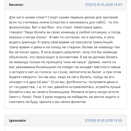
Neximer
[11017] 01.10.2018 13:07
Для кого нужен спорт? Спорт нужен первым делом для зрителей,
если ты считаешь иначе (спортом я занимаюсь для себя),- то это
физкультура. Вот и футбол- это спорт. Некоторые здесь
говорят:"Надо болеть за свою команду в любой ситуации, и тогда
хорошо и когда плохо". В чем-то согласен, но я зритель, я хочу
видеть зрелище. Я трачу своё время на просмотр трансляций,
трачу время и деньги на поход на стадион. Болею за команду-так
бы не писал здесь. Я хочу видеть результат, хочу что бы команда
объяснила, что происходит в коллективе. Я же не должен болеть
за команду только по принципу "она же наша". Думаю, никто из
вас уважаемые болельщики не пойдет на концерт местного певца
у которого нет ни голоса, ни слуха, заплатите за билет, и при этом
будете говорить "он же наш, надо за него болеть, пойду на его
концерт и в другой раз ". Если вы, футболисты, получаете деньги
от государства, т.е. от нас давайте исправляйтесь, играйте лучше,
болейте и вы за своего болельщика. Можете играть когда хотите
(матч с Локо). Пока 3 раза подряд не победите, на матчи ходить и
смотреть не буду. Цените и вы своих фанатов.
Igassnake
[11016] 01.10.2018 13:05