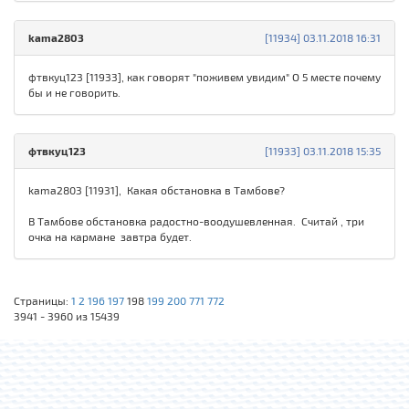
kama2803
[11934] 03.11.2018 16:31
фтвкуц123 [11933], как говорят "поживем увидим" О 5 месте почему
бы и не говорить.
фтвкуц123
[11933] 03.11.2018 15:35
kama2803 [11931], Какая обстановка в Тамбове?
В Тамбове обстановка радостно-воодушевленная. Считай , три
очка на кармане завтра будет.
Страницы:
1
2
196
197
198
199
200
771
772
3941 - 3960 из 15439