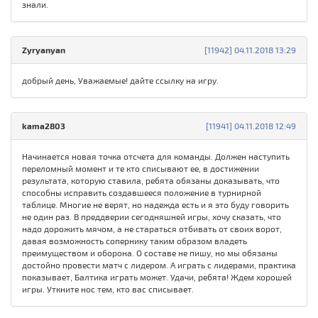
знали.
Zyryanyan
[11942] 04.11.2018 13:29
добрый день, Уважаемые! дайте ссылку на игру.
kama2803
[11941] 04.11.2018 12:49
Начинается новая точка отсчета для команды. Должен наступить
переломный момент и те кто списывают ее, в достижении
результата, которую ставила, ребята обязаны доказывать, что
способны исправить создавшееся положение в турнирной
таблице. Многие не верят, но надежда есть и я это буду говорить
не один раз. В преддверии сегодняшней игры, хочу сказать, что
надо дорожить мячом, а не стараться отбивать от своих ворот,
давая возможность сопернику таким образом владеть
преимуществом и оборона. О составе не пишу, но мы обязаны
достойно провести матч с лидером. А играть с лидерами, практика
показывает, Балтика играть может. Удачи, ребята! Ждем хорошей
игры. Уткните нос тем, кто вас списывает.