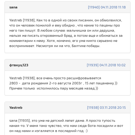
sana
[11940] 04.11.2018 11:18
Yastreb [11938], Как то в одной из своих писанин, он обмолвился,
что он человек пожилой и ему обидно , что какие то пацаны про
него так пишут. В любом случае: мальчишка он или дедушка,
нельзя же писать откровенный бред, а потом еще и обижаться за
комментарии к нему. Хотя, конечно, его уже никто серьезно не
воспринимает. Несмотря ни на что, Балтике победы.
фтвкуц123
[11939] 04.11.2018 10:02
Yastreb [11938], все очень просто расшифровывается
2803 - дата рождения 2-го августа 2003г , 15 лет пацаненку.))
Причем только исполнилось пару месяцев назад.))
Yastreb
[11938] 03.11.2018 20:15
sana [11935], это уже не детский лепет даже. А просто тупость
какая-то. У меня тако чувство, что нам сюда бота посадили и вот
он над нами и изгаляется в последний год. :)