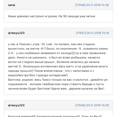
sana
[11948] 04.11.2018 14:36
Кама хреново настроил игроков. На 56 секунде уже летим.
фтвкуц123
[11947] 04.11.2018 14:16
у нас в Томске с утра -10, снег, по колено, кое-как стадион
вычистили, на матче -6-7 было, по окончанию -9...освежили химки
2-0... у них клубеньки зазвенели от холода))) ну а нам привычное
дело. Никого не шмонали , я был во всем рыбацком, нанесли
вотки на стадион выше крыши , боление началось до начала
матча! )) , болельщик активничал весь матч, и на удивление много
народа пришло!) Такое впечатление , что с напитками и с
морозАми футбол гораздо интереснее!)
Балтика. родная, весь Томск только на вас и молится...давайте уж
поднажмите ...волкам тамбовским пора ставить барьер и пусть
зачинателем будет Балтика! Удачи вам , держим кулачки за Вас!
фтвкуц123
[11946] 04.11.2018 14:09
Балтика вперед!!!!! Задавите волков позорных!!) Томь за Вас!!)