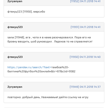
Zyryanyan
[11952] 04.11.2018 14:41
фтвкуц123 [11950], мерсибо
фтвкуц123
[11951] 04.11.2018 14:41
sana [11948], ага , чота я в каме разочаровался. Пора его на
бровку вводить, шоб руководил. Ледяхов то не справляется!
фтвкуц123
[11950] 04.11.2018 14:40
https://yandex.ru/search/?text=
тамбов%20-
балтика%20футбол%20онлайн&lr=67&clid=9582
Zyryanyan
[11949] 04.11.2018 14:37
повторно: добрый день, Уважаемые! дайте ссылку на игру.