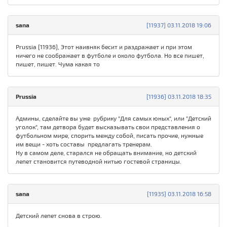
sana
[11937] 03.11.2018 19:06
Prussia [11936], Этот наивняк бесит и раздражает и при этом
ничего не соображает в футболе и около футбола. Но все пишет,
пишет, пишет. Чума какая то
Prussia
[11936] 03.11.2018 18:35
Админы, сделайте вы уже рубрику "Для самых юных", или "Детский
уголок", там детвора будет высказывать свои представления о
футбольном мире, спорить между собой, писать прочие, нужные
им вещи - хоть составы предлагать тренерам.
Ну в самом деле, старался не обращать внимание, но детский
лепет становится путеводной нитью гостевой страницы.
sana
[11935] 03.11.2018 16:58
Детский лепет снова в строю.