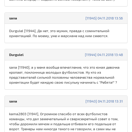
sana
[11945] 04.11.2018 13:56
Durgulel [11944], Да нет, это мужик, правда с сомнительной
ориентацией. По моему, уже и марсиане над ним смеются.
Durgulel
[11944] 04.11.2018 13:48
sana [11940], а у меня вообще впечатление, что это юная девочка
кропает, поклонница молодых футболистов. Ну кто из
представителей сильной половины человечества нормальной
ориентации будет каждую свою писульку начинать с "Ребята!" ?
sana
[11943] 04.11.2018 13:31
kama2803 [11941], Огромное спасибо от всех футболистов
команды, что дал замечательный и сверхсекретный совет о том,
чтобы дорожили мячом и подальше отбивали его подальше от
ворот. Тренеры нам никогда такого не говорили, а сами мы не