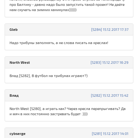
про Балтику - давно надо было запустить такой проект! Не даёте
нам скучать на зимних каникулах))))))
Gleb
[5284] 15.12.2017 17:37
Надо трибуны заполнять, а не слова писать на креслах!
North West
[5283] 15.12.2017 16:29
Влад [5282], В футбол на трибунах играют?)
Влад
[5282] 15.12.2017 15:42
North West [5280], а играть как? Через кресла перепрыгивать? Да
и мяч в них постоянно застревать будет :))))
cybserge
[5281] 15.12.2017 14:01