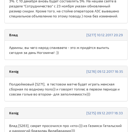
3%. С 10 декабря вновь будет составлять 5%. На нашем сайте в
разделе "Сотрудничество" с 23 ноября указан обновленный
размер скидки. Кроме того, на стойке операторов АЗС вывешено
специальное объявление по этому поводу.) пока без изменений.
Влад
[5277] 10.12.2017 20:29
Админы, вы чего народ спаиваете - это ж придётся выпить
сегодня за день Ногомяча! :))
Kenig
[5276] 09.12.2017 16:35
Полдюймовый [5271], в тестовом матче будет играть женская
сборная по водному поло)) и говорят топлес в первом периоде и
совсем голые во втором- для заполняемости)))
Kenig
[5275] 09.12.2017 16:33
Влад [5263], секрет просочился про «кто»))) из Газмяса Гатальский
и одноногий бразилец Вилабарджио)))