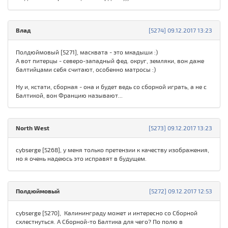
Влад
[5274] 09.12.2017 13:23
Полдюймовый [5271], масквата - это мкадыши :)
А вот питерцы - северо-западный фед. округ, земляки, вон даже
балтийцами себя считают, особенно матросы :)
Ну и, кстати, сборная - она и будет ведь со сборной играть, а не с
Балтикой, вон Францию называют...
North West
[5273] 09.12.2017 13:23
cybserge [5268], у меня только претензии к качеству изображения,
но я очень надеюсь это исправят в будущем.
Полдюймовый
[5272] 09.12.2017 12:53
cybserge [5270], Калининграду может и интересно со Сборной
схлестнуться. А Сборной-то Балтика для чего? По полю в