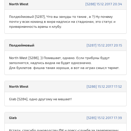
North West
[5288] 15.12.2017 20:34
Полдюймовый [5287], Что вы зануды то такие , а ?) Ну почему
почти у всех команд в мире надписи на стадионах, это статус и
приверженность арены к клубу.
Полдюймовый
[5287] 15.12.2017 20:15
North West [5286], )) Помешает, однако. Если трибуны будут
заполнятся, надпись видна не будет однозначно.
Для буклетов фишка такая хороша, а вот на играх смысл теряет.
North West
[5286] 15.12.2017 17:52
Gleb [5284], одно другому не мешает!
Gleb
[5285] 15.12.2017 17:39
Кстати, спасибо руководству ФК и пресс-службе за телепередачу