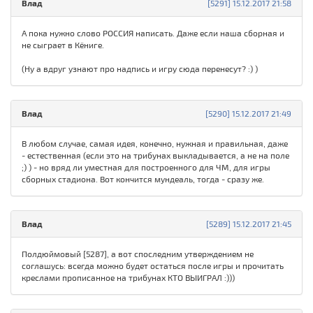
Влад
[5291] 15.12.2017 21:58
А пока нужно слово РОССИЯ написать. Даже если наша сборная и
не сыграет в Кёниге.
(Ну а вдруг узнают про надпись и игру сюда перенесут? :) )
Влад
[5290] 15.12.2017 21:49
В любом случае, самая идея, конечно, нужная и правильная, даже
- естественная (если это на трибунах выкладывается, а не на поле
;) ) - но вряд ли уместная для построенного для ЧМ, для игры
сборных стадиона. Вот кончится мундеаль, тогда - сразу же.
Влад
[5289] 15.12.2017 21:45
Полдюймовый [5287], а вот споследним утверждением не
соглашусь: всегда можно будет остаться после игры и прочитать
креслами прописанное на трибунах КТО ВЫИГРАЛ :)))