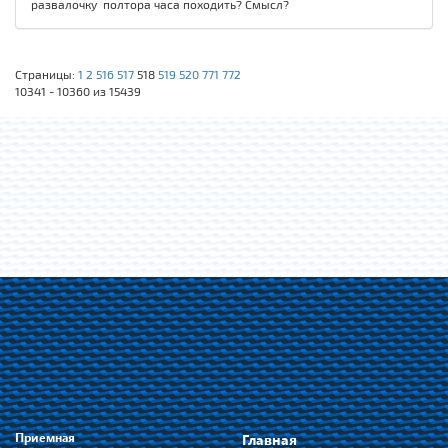
развалочку полтора часа походить? Смысл?
Страницы:
1
2
516
517
518
519
520
771
772
10341 - 10360 из 15439
Приемная
Главная