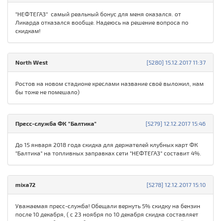
"НЕФТЕГАЗ" самый реальный бонус для меня оказался. от
Ликарда отказался вообще. Надеюсь на решение вопроса по
скидкам!
North West
[5280] 15.12.2017 11:37
Ростов на новом стадионе креслами название своё выложил, нам
бы тоже не помешало)
Пресс-служба ФК "Балтика"
[5279] 12.12.2017 15:46
До 15 января 2018 года скидка для держателей клубных карт ФК
"Балтика" на топливных заправках сети "НЕФТЕГАЗ" составит 4%.
mixa72
[5278] 12.12.2017 15:10
Уважаемая пресс-служба! Обещали вернуть 5% скидку на бензин
после 10 декабря, ( с 23 ноября по 10 декабря скидка составляет