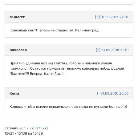
dr.morzz
[3] 01.09.2016 22:01
Красивый сайт! Теперь не стыдно за Калининград.
Вячеслав
[2] 01.09.2016 21:10
Приятно удивлен новым сайтом, который намного лучше
прежнего!!! Остается пожелать таких-же красивых побед родной
"Балтике"!!! Вперед, балтийцы!!!
Kenig
[1] 01.09.2016 20:50
Хорошо чтобы всяких невменько kidов сюда не пускали больше!)))
Страницы:
1
2
770
771
772
15421 - 15439 из 15439