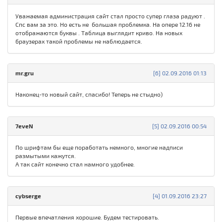
Уважаемая администрация сайт стал просто супер глаза радуют .
Спс вам за это. Но есть не большая проблемка. На опере 12.16 не
отображаются буквы . Таблица выглядит криво. На новых
браузерах такой проблемы не наблюдается.
mr.gru
[6] 02.09.2016 01:13
Наконец-то новый сайт, спасибо! Теперь не стыдно)
7eveN
[5] 02.09.2016 00:54
По шрифтам бы еще поработать немного, многие надписи
размытыми кажутся.
А так сайт конечно стал намного удобнее.
cybserge
[4] 01.09.2016 23:27
Первые впечатления хорошие. Будем тестировать.