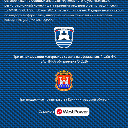
Сетевое издание Официальный сайт Футбольного клуба «Балтика»,
регистрационный номер и дата принятия решения о регистрации: серия
Эл № ФС77-85372 от 30 мая 2023 г, зарегистрировано Федеральной службой
по надзору в сфере связи, информационных технологий и массовых
коммуникаций (Роскомнадзор).
При использовании материалов ссылка на официальный сайт ФК
БАЛТИКА обязательна © 2026
При поддержке правительства Калининградской области
Я соглашаюсь с тем, что владелец сайта использует файлы cookie для
повышения удобства работы на сайте и сервис Яндекс.Метрика. Оставаясь
Сделано в
на сайте, я соглашаюсь с
политикой их применения
.
Принять