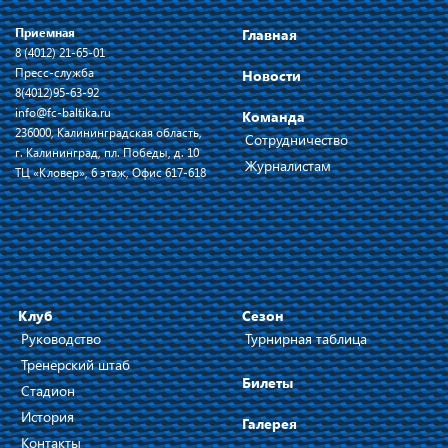
Приемная
Главная
8 (4012) 21-65-01
Пресс-служба
Новости
8(4012)95-63-92
info@fc-baltika.ru
Команда
236000, Калининградская область,
Сотрудничество
г. Калининград, пл. Победы, д. 10
Журналистам
ТЦ «Кловер», 6 этаж, Офис 617-618
Клуб
Сезон
Руководство
Турнирная таблица
Тренерский штаб
Билеты
Стадион
История
Галерея
Контакты