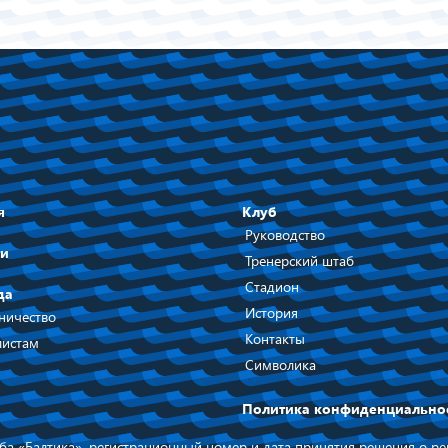
я
Клуб
Руководство
ти
Тренерский штаб
Стадион
да
История
ничество
Контакты
истам
Символика
Политика конфиденциально
а «Балтика», регистрационный номер и дата принятия решения о рег