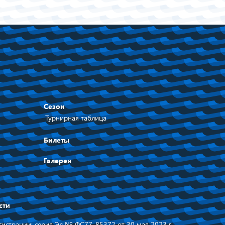
Сезон
Турнирная таблица
Билеты
Галерея
сти
истрации: серия Эл № ФС77-85372 от 30 мая 2023 г,