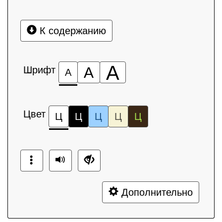
К содержанию
А
Шрифт
А
А
Цвет
Ц
Ц
Ц
Ц
Ц
Дополнительно