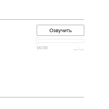
Озвучить
00:00
__:__