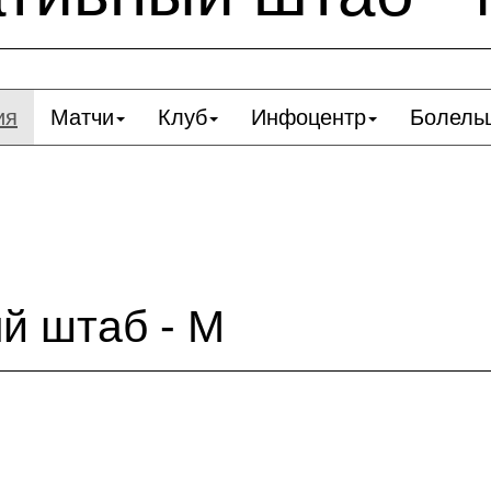
ия
Матчи
Клуб
Инфоцентр
Болель
й штаб - М