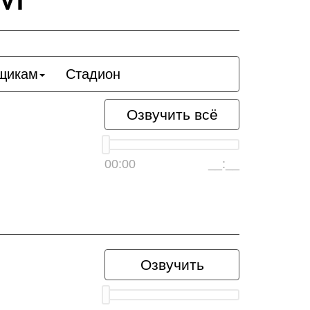
щикам
Стадион
Озвучить всё
00:00
__:__
Озвучить