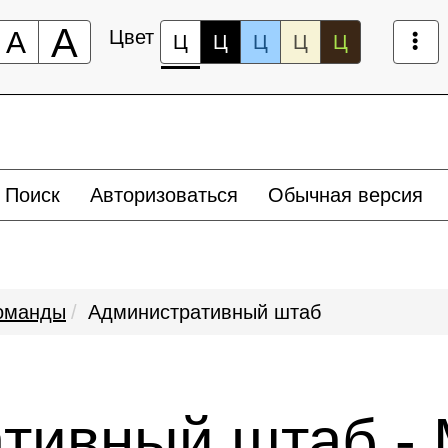
А
А
Цвет
Ц
Ц
Ц
Ц
Ц
Поиск
Авторизоваться
Обычная версия
оманды
Административный штаб
тивный штаб -