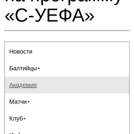
«С-УЕФА»
Новости
Балтийцы
Академия
Матчи
Клуб