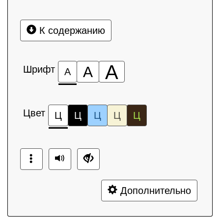
К содержанию
А
Шрифт
А
А
Цвет
Ц
Ц
Ц
Ц
Ц
Дополнительно