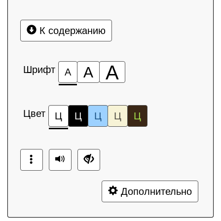
К содержанию
А
Шрифт
А
А
Цвет
Ц
Ц
Ц
Ц
Ц
Дополнительно