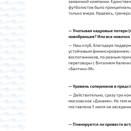
заявочной компании. Единствен
футболистов было принципиально
только вчера. Надеюсь, тренерс
— Учитывая кадровые потери (
новобранцев? Или все новичк
— Наш клуб, благодаря поддерж
устойчивым финансированием, н
воспитанников, по разным при
переговоры с Виталием Каленк
«Балтики-М».
— Уровень соперников в предст
— Действительно, сразу три ко
московское «Динамо». Но тем ин
поставлена 5 июля на заседани
— Планируется ли провести вс