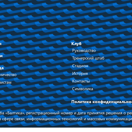
я
Клуб
Руководство
ти
Тренерский штаб
Стадион
да
История
ничество
Контакты
истам
Символика
Политика конфиденциально
а «Балтика», регистрационный номер и дата принятия решения о рег
в сфере связи, информационных технологий и массовых коммуникаци
 на официальный сайт ФК БАЛТИКА
При поддержке п