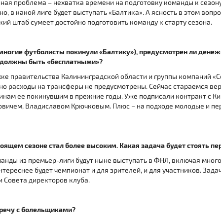
ная проблема – нехватка времени на подготовку команды к сезону
, в какой лиге будет выступать «Балтика». А ясность в этом вопро
кий штаб сумеет достойно подготовить команду к старту сезона.
многие футболисты покинули «Балтику»), предусмотрен ли дене
и должны быть «бесплатными»?
ке правительства Калининградской области и группы компаний «С
о расходы на трансферы не предусмотрены. Сейчас стараемся вер
чинам ее покинувшим в прежние годы. Уже подписали контракт с 
овичем, Владиславом Крючковым. Плюс – на подходе молодые и пе
оящем сезоне стал более высоким. Какая задача будет стоять пе
манды из премьер-лиги будут ныне выступать в ФНЛ, включая мног
тереснее будет чемпионат и для зрителей, и для участников. Зада
и Совета директоров клуба.
тречу с болельщиками?