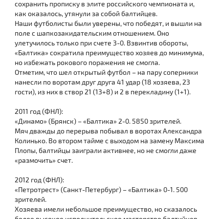
сохранить прописку в элите российского чемпионата и,
как оказалось, утянули за собой балтийцев.
Наши футболисты были уверены, что победят, и вышли на
поле с шапкозакидательским отношением. Оно
улетучилось только при счете 3-0. Взвинтив обороты,
«Балтика» сократила преимущество хозяев до минимума,
но избежать рокового поражения не смогла.
Отметим, что шел открытый футбол – на пару соперники
нанесли по воротам друг друга 41 удар (18 хозяева, 23
гости), из них в створ 21 (13+8) и 2 в перекладину (1+1).
2011 год (ФНЛ):
«Динамо» (Брянск) – «Балтика» 2-0. 5850 зрителей.
Мяч дважды до перерыва побывал в воротах Александра
Колинько. Во втором тайме с выходом на замену Максима
Плопы, балтийцы заиграли активнее, но не смогли даже
«размочить» счет.
2012 год (ФНЛ):
«Петротрест» (Санкт-Петербург) – «Балтика» 0-1. 500
зрителей.
Хозяева имели небольшое преимущество, но сказалось
более высокое исполнительское мастерство балтийцев.