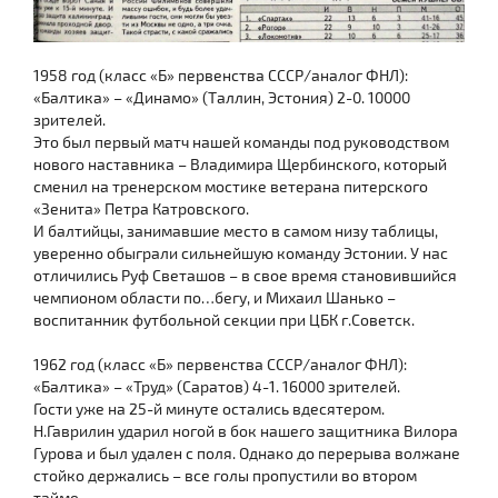
1958 год (класс «Б» первенства СССР/аналог ФНЛ):
«Балтика» – «Динамо» (Таллин, Эстония) 2-0. 10000
зрителей.
Это был первый матч нашей команды под руководством
нового наставника – Владимира Щербинского, который
сменил на тренерском мостике ветерана питерского
«Зенита» Петра Катровского.
И балтийцы, занимавшие место в самом низу таблицы,
уверенно обыграли сильнейшую команду Эстонии. У нас
отличились Руф Светашов – в свое время становившийся
чемпионом области по…бегу, и Михаил Шанько –
воспитанник футбольной секции при ЦБК г.Советск.
1962 год (класс «Б» первенства СССР/аналог ФНЛ):
«Балтика» – «Труд» (Саратов) 4-1. 16000 зрителей.
Гости уже на 25-й минуте остались вдесятером.
Н.Гаврилин ударил ногой в бок нашего защитника Вилора
Гурова и был удален с поля. Однако до перерыва волжане
стойко держались – все голы пропустили во втором
тайме.