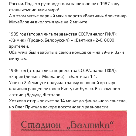
России. Под его руководством наши юноши в 1987 году
стали чемпионами мира!
А в этом матче первый мяч в ворота «Балтики» Александр
Михайлович вколотил уже на 2 минуте.
1985 год (вторая лига первенства СССР/аналог ПФЛ):
«Химик» (Гродно, Белоруссия) – «Балтика» 2-0. 8000
зрителей.
Оба мяча были забиты в самой концовке – на 79-й и 82-й
минутах.
1986 год (вторая лига первенства СССР/аналог ПФЛ):
«Заря» (Бельцы, Молдавия) – «Балтика» 1-1.
Уже на 2-й минуте получил травму основной вратарь
калининградцев литовец Кястутис Кумжа. Его заменил
латвиец Эдмунд Жегалов.
Хозяева открыли счет за 14 минут до финального свистка,
но Олег Притула вскоре восстановил равновесие.