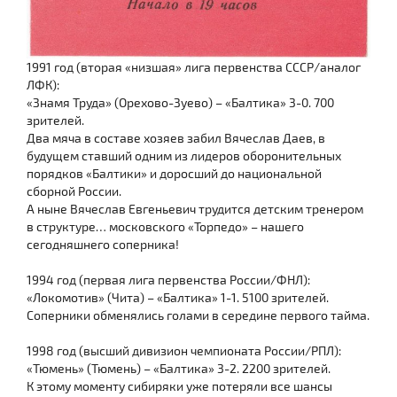
1991 год (вторая «низшая» лига первенства СССР/аналог
ЛФК):
«Знамя Труда» (Орехово-Зуево) – «Балтика» 3-0. 700
зрителей.
Два мяча в составе хозяев забил Вячеслав Даев, в
будущем ставший одним из лидеров оборонительных
порядков «Балтики» и доросший до национальной
сборной России.
А ныне Вячеслав Евгеньевич трудится детским тренером
в структуре… московского «Торпедо» – нашего
сегодняшнего соперника!
1994 год (первая лига первенства России/ФНЛ):
«Локомотив» (Чита) – «Балтика» 1-1. 5100 зрителей.
Соперники обменялись голами в середине первого тайма.
1998 год (высший дивизион чемпионата России/РПЛ):
«Тюмень» (Тюмень) – «Балтика» 3-2. 2200 зрителей.
К этому моменту сибиряки уже потеряли все шансы