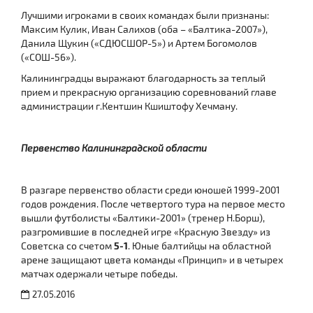
Лучшими игроками в своих командах были признаны:
Максим Кулик, Иван Салихов (оба – «Балтика-2007»),
Данила Щукин («СДЮСШОР-5») и Артем Богомолов
(«СОШ-56»).
Калининградцы выражают благодарность за теплый
прием и прекрасную организацию соревнований главе
администрации г.Кентшин Кшиштофу Хечману.
Первенство Калининградской области
В разгаре первенство области среди юношей 1999-2001
годов рождения. После четвертого тура на первое место
вышли футболисты «Балтики-2001» (тренер Н.Борш),
разгромившие в последней игре «Красную Звезду» из
Советска со счетом
5-1
. Юные балтийцы на областной
арене защищают цвета команды «Принцип» и в четырех
матчах одержали четыре победы.
27.05.2016