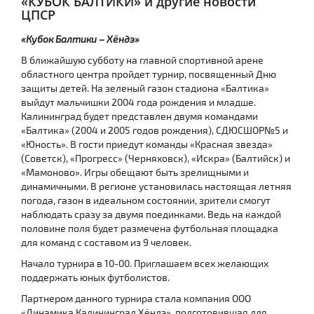
«КУБОК БАЛТИКИ» и другие новости
ЦПСР
«Кубок Балтики – Хёндэ»
В ближайшую субботу на главной спортивной арене
областного центра пройдет турнир, посвященный Дню
защиты детей. На зеленый газон стадиона «Балтика»
выйдут мальчишки 2004 года рождения и младше.
Калининград будет представлен двумя командами
«Балтика» (2004 и 2005 годов рождения), СДЮСШОР№5 и
«Юность». В гости приедут команды «Красная звезда»
(Советск), «Прогресс» (Черняховск), «Искра» (Балтийск) и
«Мамоново». Игры обещают быть зрелищными и
динамичными. В регионе установилась настоящая летняя
погода, газон в идеальном состоянии, зрители смогут
наблюдать сразу за двумя поединками. Ведь на каждой
половине поля будет размечена футбольная площадка
для команд с составом из 9 человек.
Начало турнира в 10-00. Приглашаем всех желающих
поддержать юных футболистов.
Партнером данного турнира стала компания ООО
«Динамика Калининград Хёндэ», подготовившая для