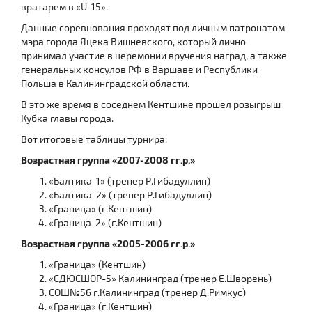
вратарем в «U-15».
Данные соревнования проходят под личным патронатом
мэра города Яцека Вишневского, который лично
принимал участие в церемонии вручения наград, а также
генеральных консулов РФ в Варшаве и Республики
Польша в Калининградской области.
В это же время в соседнем Кентшине прошел розыгрыш
Кубка главы города.
Вот итоговые таблицы турнира.
Возрастная группа «2007-2008 гг.р.»
«Балтика-1» (тренер Р.Гибадуллин)
«Балтика-2» (тренер Р.Гибадуллин)
«Граница» (г.Кентшин)
«Граница-2» (г.Кентшин)
Возрастная группа «2005-2006 гг.р.»
«Граница» (Кентшин)
«СДЮСШОР-5» Калининград (тренер Е.Шворень)
СОШ№56 г.Калининград (тренер Д.Римкус)
«Граница» (г.Кентшин)