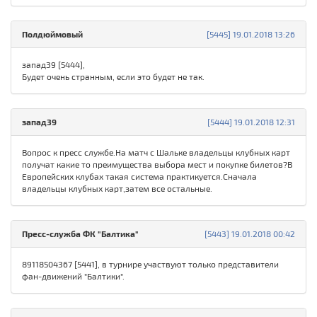
Полдюймовый
[5445] 19.01.2018 13:26
запад39 [5444],
Будет очень странным, если это будет не так.
запад39
[5444] 19.01.2018 12:31
Вопрос к пресс службе.На матч с Шальке владельцы клубных карт
получат какие то преимущества выбора мест и покупке билетов?В
Европейских клубах такая система практикуется.Сначала
владельцы клубных карт,затем все остальные.
Пресс-служба ФК "Балтика"
[5443] 19.01.2018 00:42
89118504367 [5441], в турнире участвуют только представители
фан-движений "Балтики".