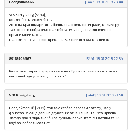
Полдюймовый
[5442] 18.01.2018 23:44
VfB Königsberg [5440],
Может быть, может быть.
Хотя на Краснодаре вот Сборные на открытие играли, к примеру.
Так что не в побратимствах обязательно дело. А конкретно в
организации матча.
Шальке, кстати, в своё время на Балтике играла как-никак.
89118504367
[5441] 18.01.2018 22:34
Как можно зарегистрироваться на <Кубок балтийцев> и есть ли
какие-нибудь условия для этого?
VfB Königsberg
[5440] 18.01.2018 21:54
Полдюймовый [5434], так там сербов позвали потому, что у
фанатов команд давние дружеские отношения. Так что Црвена
Звезда для "Открытия" была лучшим вариантом. У Балтики таких
клубов-побратимов нет.