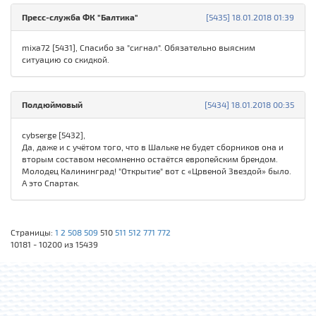
Пресс-служба ФК "Балтика"
[5435] 18.01.2018 01:39
mixa72 [5431], Спасибо за "сигнал". Обязательно выясним
ситуацию со скидкой.
Полдюймовый
[5434] 18.01.2018 00:35
cybserge [5432],
Да, даже и с учётом того, что в Шальке не будет сборников она и
вторым составом несомненно остаётся европейским брендом.
Молодец Калининград! "Открытие" вот с «Црвеной Звездой» было.
А это Спартак.
Страницы:
1
2
508
509
510
511
512
771
772
10181 - 10200 из 15439