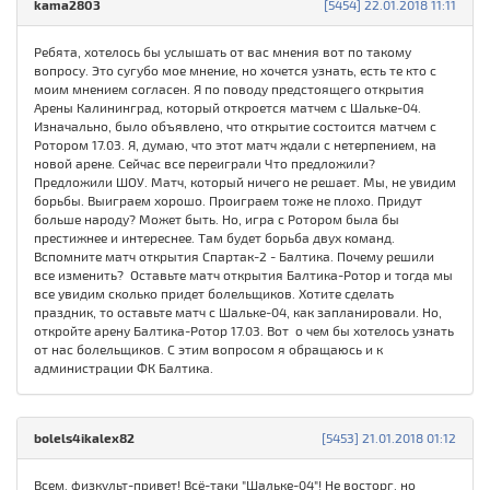
kama2803
[5454] 22.01.2018 11:11
Ребята, хотелось бы услышать от вас мнения вот по такому
вопросу. Это сугубо мое мнение, но хочется узнать, есть те кто с
моим мнением согласен. Я по поводу предстоящего открытия
Арены Калининград, который откроется матчем с Шальке-04.
Изначально, было объявлено, что открытие состоится матчем с
Ротором 17.03. Я, думаю, что этот матч ждали с нетерпением, на
новой арене. Сейчас все переиграли Что предложили?
Предложили ШОУ. Матч, который ничего не решает. Мы, не увидим
борьбы. Выиграем хорошо. Проиграем тоже не плохо. Придут
больше народу? Может быть. Но, игра с Ротором была бы
престижнее и интереснее. Там будет борьба двух команд.
Вспомните матч открытия Спартак-2 - Балтика. Почему решили
все изменить? Оставьте матч открытия Балтика-Ротор и тогда мы
все увидим сколько придет болельщиков. Хотите сделать
праздник, то оставьте матч с Шальке-04, как запланировали. Но,
откройте арену Балтика-Ротор 17.03. Вот о чем бы хотелось узнать
от нас болельщиков. С этим вопросом я обращаюсь и к
администрации ФК Балтика.
bolels4ikalex82
[5453] 21.01.2018 01:12
Всем, физкульт-привет! Всё-таки "Шальке-04"! Не восторг, но