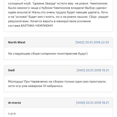
солидный клуб. "Црвена Звезда" кстати ему не ровня. Чемпионом
была намного чаще и Кубком Чемпионов владела! Выбор сделан-
ждём аншлага! Жаль,что очень трудно будет немцев уделать. Хоть
и не "основа" будет мяч гонять, но и не ровня нашим. Сбор- радует
результатами. Хочется верить в межкруговое усиление
состава.БАЛТИКА-ЧЕМПИОН!!!
North West
[5452] 20.01.2018 22:53
На следующем сборе соперники поинтереснее будут)
Глеб
[5451] 20.01.2018 19:21
Молодцы! При Черевченко на сборах только один раз проиграли,
хотя игр уже наверное 10 набралось
dr.morzz
[5450] 20.01.2018 18:21
1-0 !!!