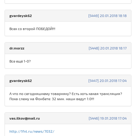
gvardeysk62
[5449] 20.01.2018 18:18
Всех со второй ПОБЕДОЙ!!!
dr.morzz
[5448] 20.01.2018 18:17
Все ещё 1-0?
gvardeysk62
[5447] 20.01.2018 17:04
А что по сегодняшнему товарняку? Есть хоть какая трансляция?
Пока слежу на Фонбете: 32 мин. наши ведут 1:0!!!
vas.ilkov@mail.ru
[5446] 19.01.2018 17:04
http://1fnl.ru/news/7032/