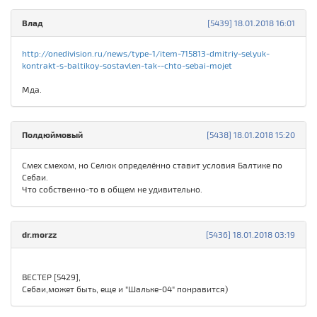
Влад
[5439] 18.01.2018 16:01
http://onedivision.ru/news/type-1/item-715813-dmitriy-selyuk-
kontrakt-s-baltikoy-sostavlen-tak--chto-sebai-mojet
Мда.
Полдюймовый
[5438] 18.01.2018 15:20
Смех смехом, но Селюк определённо ставит условия Балтике по
Себаи.
Что собственно-то в общем не удивительно.
dr.morzz
[5436] 18.01.2018 03:19
ВЕСТЕР [5429],
Себаи,может быть, еще и "Шальке-04" понравится)