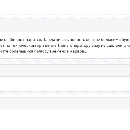
ы не особенно нравится. Зачем писать новость об игре большими бу
ет по техническим причинам" (лень; оператору визу не сделали; акк
кономите болельщикам массу времени и нервов...