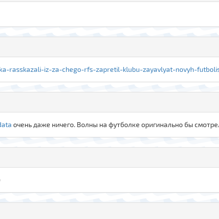
a-rasskazali-iz-za-chego-rfs-zapretil-klubu-zayavlyat-novyh-futboli
data
очень даже ничего. Волны на футболке оригинально бы смотре
)