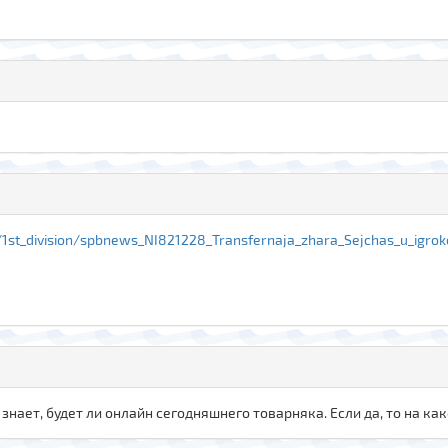
/1st_division/spbnews_NI821228_Transfernaja_zhara_Sejchas_u_igroko
знает, будет ли онлайн сегодняшнего товарняка. Если да, то на ка