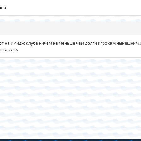
йки
т на имидж клуба ничем не меньше,чем долги игрокам нынешним,
т так же.