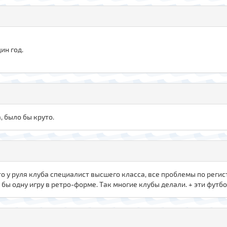
ин год.
 было бы круто.
что у руля клуба специалист высшего класса, все проблемы по регис
 бы одну игру в ретро-форме. Так многие клубы делали. + эти фут