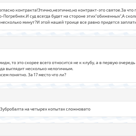
гласно контракта!Этично,неэтично,но контракт-это святое.За что 
о-Погребняк.И суд всегда будет на стороне этих"обиженных",А ско
 несколько минут?И этой нашей троице все равно придется заплати
идж, то это скорее всего относится не к клубу, а в первую очередь
ода выглядит несколько нелогичным.
сем понятно. За 17 место что ли?
от Зубробалта на четырех копытах сложновато