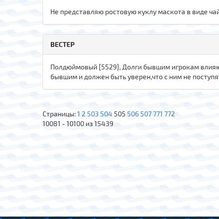
Не представляю ростовую куклу маскота в виде ча
ВЕСТЕР
Полдюймовый [5529], Долги бывшим игрокам влияю
бывшим и должен быть уверен,что с ним не поступя
Страницы:
1
2
503
504
505
506
507
771
772
10081 - 10100 из 15439