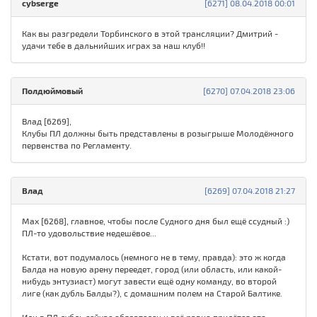
cybserge
[6271] 08.04.2018 00:01
Как вы разгредели Торбинского в этой трансляции? Дмитрий -
удачи тебе в дальнийших играх за наш клуб!!
Полдюймовый
[6270] 07.04.2018 23:06
Влад [6269],
Клубы ПЛ должны быть представлены в розыгрыше Молодёжного
первенства по Регламенту.
Влад
[6269] 07.04.2018 21:27
Max [6268], главное, чтобы после Судного дня был ещё ссудный :)
ПЛ-то удовольствие недешёвое...
Кстати, вот подумалось (немного не в тему, правда): это ж когда
Балда на новую арену переедет, город (или область, или какой-
нибудь энтузиаст) могут завести ещё одну команду, во второй
лиге (как дубль Балды?), с домашним полем на Старой Балтике.