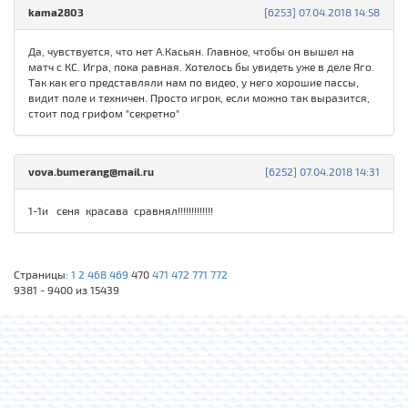
kama2803
[6253] 07.04.2018 14:58
Да, чувствуется, что нет А.Касьян. Главное, чтобы он вышел на
матч с КС. Игра, пока равная. Хотелось бы увидеть уже в деле Яго.
Так как его представляли нам по видео, у него хорошие пассы,
видит поле и техничен. Просто игрок, если можно так выразится,
стоит под грифом "секретно"
vova.bumerang@mail.ru
[6252] 07.04.2018 14:31
1-1и сеня красава сравнял!!!!!!!!!!!!!
Страницы:
1
2
468
469
470
471
472
771
772
9381 - 9400 из 15439