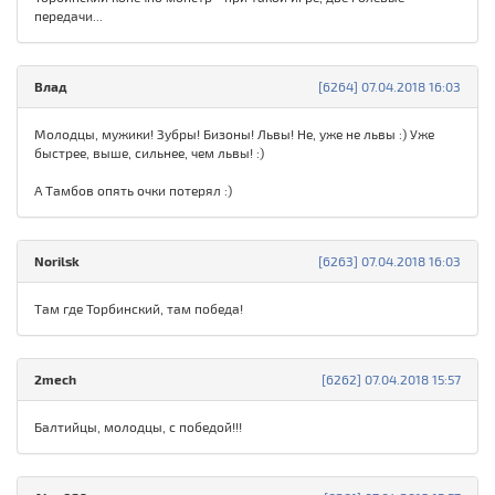
передачи...
Влад
[6264] 07.04.2018 16:03
Молодцы, мужики! Зубры! Бизоны! Львы! Не, уже не львы :) Уже
быстрее, выше, сильнее, чем львы! :)
А Тамбов опять очки потерял :)
Norilsk
[6263] 07.04.2018 16:03
Там где Торбинский, там победа!
2mech
[6262] 07.04.2018 15:57
Балтийцы, молодцы, с победой!!!