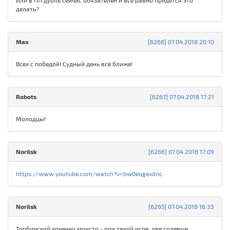
Или в ПЛ дубль сейчас обязателен и всё равно придётся это
делать?
Max
[6268] 07.04.2018 20:10
Всех с победой! Судный день всё ближе!
Robots
[6267] 07.04.2018 17:21
Молодцы!
Norilsk
[6266] 07.04.2018 17:09
https://www.youtube.com/watch?v=bw0eqgexdnc
Norilsk
[6265] 07.04.2018 16:33
Торбинский конечно монстр - при такой игре, две голевые