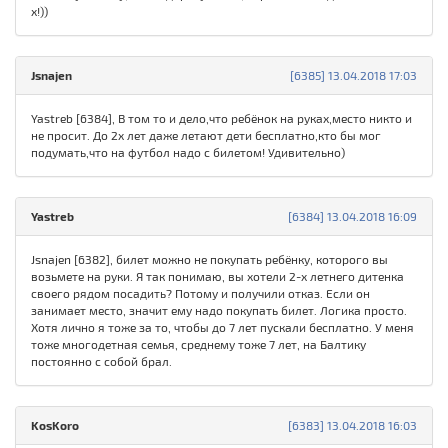
х!))
Jsnajen
[6385] 13.04.2018 17:03
Yastreb [6384], В том то и дело,что ребёнок на руках,место никто и
не просит. До 2х лет даже летают дети бесплатно,кто бы мог
подумать,что на футбол надо с билетом! Удивительно)
Yastreb
[6384] 13.04.2018 16:09
Jsnajen [6382], билет можно не покупать ребёнку, которого вы
возьмете на руки. Я так понимаю, вы хотели 2-х летнего дитенка
своего рядом посадить? Потому и получили отказ. Если он
занимает место, значит ему надо покупать билет. Логика просто.
Хотя лично я тоже за то, чтобы до 7 лет пускали бесплатно. У меня
тоже многодетная семья, среднему тоже 7 лет, на Балтику
постоянно с собой брал.
KosKoro
[6383] 13.04.2018 16:03