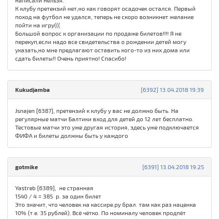
написали нельзя.
К клубу претензий нет,но как говорят осадочек остался. Первый
поход на футбол не удался, теперь не скоро возникнет желание
пойти на игру(((
Большой вопрос к организации по продаже билетов!!!! Я не
перекуп,если надо все свидетельства о рождении детей могу
указать,но мне предлагают оставить кого-то из них дома или
сдать билеты!! Очень приятно! Спасибо!
Kukudjamba
[6392] 13.04.2018 19:39
Jsnajen [6387], претензий к клубу у вас не должно быть. На
регулярные матчи Балтики вход для детей до 12 лет бесплатно.
Тестовые матчи это уже другая история, здесь уже подключается
ФИФА и билеты должны быть у каждого
gotmike
[6391] 13.04.2018 19:25
Yastreb [6389], не странная
1540 / 4 = 385 р. за один билет
Это значит, что человек на кассире.ру брал. там как раз наценка
10% (т.е. 35 рублей). Всё чётко. По номиналу человек продпёт