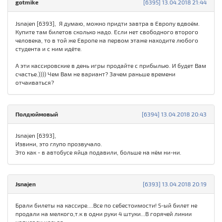
gotmike
[6395] 13.04.2018 21:44
Jsnajen [6393], Я думаю, можно придти завтра в Европу вдвоём.
Купите там билетов сколько надо. Если нет свободного второго
человека, то в той же Европе на первом этаже находите любого
студента и с ним идёте.
А эти кассировские в день игры продайте с прибылью. И будет Вам
счастье.)))) Чем Вам не вариант? Зачем раньше времени
отчаиваться?
Полдюймовый
[6394] 13.04.2018 20:43
Jsnajen [6393],
Извини, это глупо прозвучало.
Это как - в автобусе яйца подавили, больше на нём ни-ни.
Jsnajen
[6393] 13.04.2018 20:19
Брали билеты на кассире....Все по себестоимости! 5-ый билет не
продали на мелкого,т.к в одни руки 4 штуки...В горячей линии