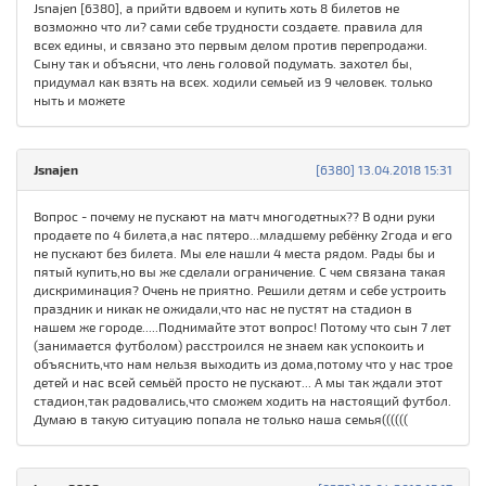
Jsnajen [6380], а прийти вдвоем и купить хоть 8 билетов не
возможно что ли? сами себе трудности создаете. правила для
всех едины, и связано это первым делом против перепродажи.
Сыну так и объясни, что лень головой подумать. захотел бы,
придумал как взять на всех. ходили семьей из 9 человек. только
ныть и можете
Jsnajen
[6380] 13.04.2018 15:31
Вопрос - почему не пускают на матч многодетных?? В одни руки
продаете по 4 билета,а нас пятеро...младшему ребёнку 2года и его
не пускают без билета. Мы еле нашли 4 места рядом. Рады бы и
пятый купить,но вы же сделали ограничение. С чем связана такая
дискриминация? Очень не приятно. Решили детям и себе устроить
праздник и никак не ожидали,что нас не пустят на стадион в
нашем же городе.....Поднимайте этот вопрос! Потому что сын 7 лет
(занимается футболом) расстроился не знаем как успокоить и
объяснить,что нам нельзя выходить из дома,потому что у нас трое
детей и нас всей семьёй просто не пускают... А мы так ждали этот
стадион,так радовались,что сможем ходить на настоящий футбол.
Думаю в такую ситуацию попала не только наша семья((((((