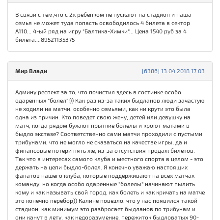
В связи с тем,что с 2х ребёнком не пускают на стадион и наша
семья не может туда попасть освободилось 4 билета в сектор
А110... 4-ый ряд на игру "Балтика-Химки"... Цена 1540 руб за 4
билета....89521135375
Мир Влади
[6386] 13.04.2018 17:03
Админу респект за то, что почистил здесь в гостинке особо
одаренных "болел"!)) Как раз из-за таких быдланов люди зачастую
не ходили на матчи, особенно семьями, как ни крути это была
одна из причин. Кто поведет свою жену, детей или девушку на
матч, когда рядом бухают прыткие болелы и кроют матами в
быдло экстазе? Соответственно сами матчи проходили с пустыми
трибунами, что не могло не сказаться на качестве игры, да и
финансовые потери пять же, из-за отсутствия продаж билетов.
Так что в интересах самого клуба и местного спорта в целом - это
держать на цепи быдло-болел. Я конечно уважаю настоящих
фанатов нашего клуба, которые поддерживают на всех матчах
команду, но когда особо одаренные "болелы" начинают пылить
кому и как называть свой город, как болеть и как кричать на матче
это конечно перебор)) Калине повезло, что у нас появился такой
стадион, как минимум это разбросает быдланов по трибунам и
они канут в лету, как недоразумение, пережиток быдловатых 90-