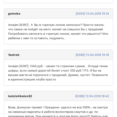
gotmike
[6390] 13.04.2018 19:19
Jsnajen [6387], А Вы в горячую линию написали? Просто жалко,
что семья не пойдёт на матч. может не спешили бы с продажей.
Попробовать написать в горячую линию, может что решится? Или
ребёнка с кем-то оставить, подумать...
Yastreb
[6389] 13.04.2018 19:18
Jsnajen [6387], 1540 руб. - какая-то странная сумма... Откуда такие
цифры, если самый дорогой билет стоит 350 руб.? P.S. Я бы на
вашем месте не торопился с продажей. Думаю, пустят. Позвоните
в администрацию клуба просто.
bolels4ikalex82
[6388] 13.04.2018 18:43
Всем, физкульт-привет ! Праздник- удался на все 100% , не смотря
на немалые недочеты в работе волонтеров,скаутов и др. по
окончании матча. Они научатся и другим фору дадут!!! Лифты-для