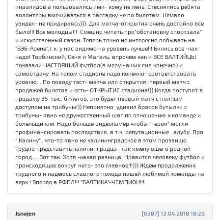
инвалидов,а пользовались ими- кому не лень. Стеснялись ребята
волонтеры вмешиваться в рассадку не по билетам. Немало
увидел- не придираясь))). Для матча-открытия очень достойно все
было!!! Все молодцы!!! Смешно читать про"обстановку спортзала"
и искусственный газон. Теперь точно не интересно побывать на
"ВЭБ-Арене",т.к. у нас видимо на уровень лучше!!! Бились все -как
надо! Торбинский, Сеня и Магаль, впрочем как и ВСЕ БАЛТИЙЦЫ
показали НАСТОЯЩИЙ футбол(в меру наших сил конечно) и
самоотдачу. На таком стадионе надо конечно- соответствовать
уровню... По поводу тест- матча или открытия: первый матч с
продажей билетов и есть- ОТКРЫТИЕ стадиона!)) Когда поступят в
продажу 35 тыс. билетов, это будет первый матч с полным
доступом на трибуны!)) Неприятно удивил бросок бутылки с
трибуны- явно не дружественный шаг по отношению к команде и
болельщикам. Надо больше видеокамер чтобы "герои" могли
профинансировать последствия, в т.ч. репутационные , алубу. Про
" Калину".. что-то явно не калининградское в этом прозвище.
Трудно представить калининградца , так именующего родной
город.... Вот так. Хотя -какая разница. Нравится человеку футбол и
происходящее вокруг него- это главное!!!))) Ждём продолжения
трудного и надеюсь славного похода нашей любимой команды на
верх ! Вперёд в РФПЛ!!! "БАЛТИКА"-ЧЕМПИОН!!!
Jsnajen
[6387] 13.04.2018 18:28