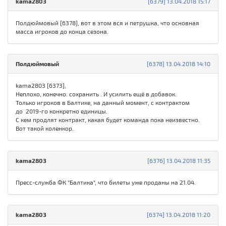
kama2803
[6379] 13.04.2018 15:17
Полдюймовый [6378], вот в этом вся и петрушка, что основная
масса игроков до конца сезона.
Полдюймовый
[6378] 13.04.2018 14:10
kama2803 [6373],
Неплохо, конечно. сохранить . И усилить ещё в добавок.
Только игроков в Балтике, на данный момент, с контрактом
до 2019-го конкретно единицы.
С кем продлят контракт, какая будет команда пока неизвестно.
Вот такой коленкор.
kama2803
[6376] 13.04.2018 11:35
Пресс-служба ФК "Балтика", что билеты уже проданы на 21.04.
kama2803
[6374] 13.04.2018 11:20