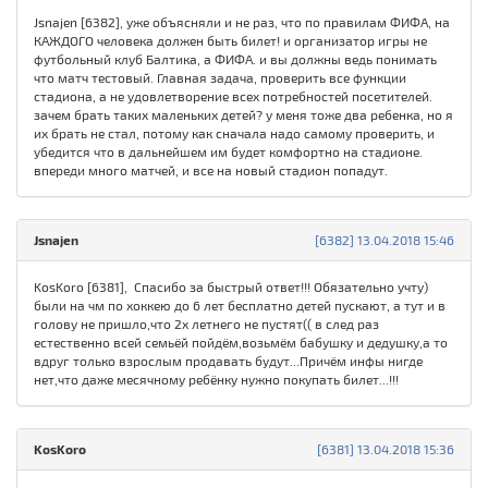
Jsnajen [6382], уже объясняли и не раз, что по правилам ФИФА, на
КАЖДОГО человека должен быть билет! и организатор игры не
футбольный клуб Балтика, а ФИФА. и вы должны ведь понимать
что матч тестовый. Главная задача, проверить все функции
стадиона, а не удовлетворение всех потребностей посетителей.
зачем брать таких маленьких детей? у меня тоже два ребенка, но я
их брать не стал, потому как сначала надо самому проверить, и
убедится что в дальнейшем им будет комфортно на стадионе.
впереди много матчей, и все на новый стадион попадут.
Jsnajen
[6382] 13.04.2018 15:46
KosKoro [6381], Спасибо за быстрый ответ!!! Обязательно учту)
были на чм по хоккею до 6 лет бесплатно детей пускают, а тут и в
голову не пришло,что 2х летнего не пустят(( в след раз
естественно всей семьёй пойдём,возьмём бабушку и дедушку,а то
вдруг только взрослым продавать будут...Причём инфы нигде
нет,что даже месячному ребёнку нужно покупать билет...!!!
KosKoro
[6381] 13.04.2018 15:36