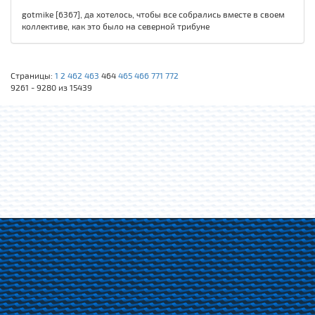
gotmike [6367], да хотелось, чтобы все собрались вместе в своем
коллективе, как это было на северной трибуне
Страницы:
1
2
462
463
464
465
466
771
772
9261 - 9280 из 15439