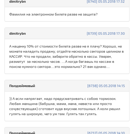
dimitrybn
[6740] 05.05.2018 17:32
Фамилия на электронном билете разве не защита?
dimitrybn
[6739] 05.05.2018 17:30
А наценку 10% от стоимости билета разве не я плачу? Хорошо, не
можете наладить продажу, отдайте несколько секторов целиком в
КАССИР. Что не продали, заберите обратно в кассы. Уверен,
разметут за несколько часов. ....А когда бегаешь по кассам в
поиске нужного сектора....это нормально? 21 век однако....
Полдюймовый
[6738] 05.05.2018 14:15
)) А если напрягает, надо предусматривать с собою тормозок.
Любая женщина (бабушка, мама, жена, невеста или просто
сочувствующая) сготовит куда вкуснее лотошных. А коли решил
гулять на широкую, чего уж там. Гулять так гулять.
Полдюймовый
[6737] 05.05.2018 14:10