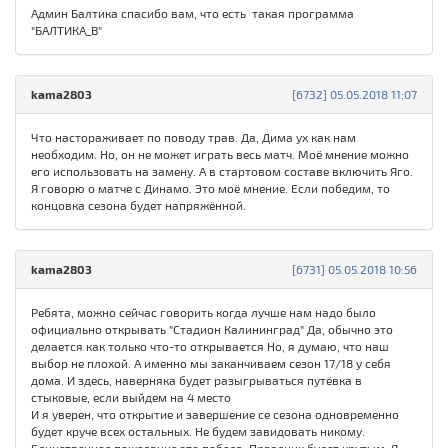
Админ Балтика спасибо вам, что есть такая программа
"БАЛТИКА_В"
kama2803
[6732] 05.05.2018 11:07
Что настораживает по поводу трав. Да, Дима ух как нам
необходим. Но, он не может играть весь матч. Моё мнение можно
его использовать на замену. А в стартовом составе включить Яго.
Я говорю о матче с Динамо. Это моё мнение. Если победим, то
концовка сезона будет напряжённой.
kama2803
[6731] 05.05.2018 10:56
Ребята, можно сейчас говорить когда лучше нам надо было
официально открывать "Стадион Калининград" Да, обычно это
делается как только что-то открывается Но, я думаю, что наш
выбор не плохой. А именно мы заканчиваем сезон 17/18 у себя
дома. И здесь, наверняка будет разыгрываться путёвка в
стыковые, если выйдем на 4 место
И я уверен, что открытие и завершение се сезона одновременно
будет круче всех остальных. Не будем завидовать никому.