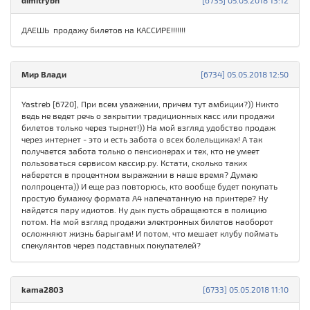
dimitrybn
[6735] 05.05.2018 13:12
ДАЕШЬ продажу билетов на КАССИРЕ!!!!!!!
Мир Влади
[6734] 05.05.2018 12:50
Yastreb [6720], При всем уважении, причем тут амбиции?)) Никто
ведь не ведет речь о закрытии традиционных касс или продажи
билетов только через тырнет!)) На мой взгляд удобство продаж
через интернет - это и есть забота о всех болельщиках! А так
получается забота только о пенсионерах и тех, кто не умеет
пользоваться сервисом кассир.ру. Кстати, сколько таких
наберется в процентном выражении в наше время? Думаю
полпроцента)) И еще раз повторюсь, кто вообще будет покупать
простую бумажку формата А4 напечатанную на принтере? Ну
найдется пару идиотов. Ну дык пусть обращаются в полицию
потом. На мой взгляд продажи электронных билетов наоборот
осложняют жизнь барыгам! И потом, что мешает клубу поймать
спекулянтов через подставных покупателей?
kama2803
[6733] 05.05.2018 11:10