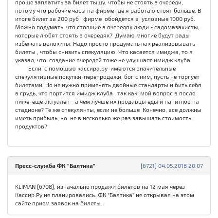
проще заплатить за билет тыщу, чтобы не стоять в очереди,
потому что рабочие часы на фирме где я работаю стоят больше. В
итоге билет за 200 руб , фирме обойдётся в условные 1000 руб.
Можно подумать, что стоящие в очередях люди - садомазахисты,
которые любят стоять в очередях? Думаю многие будут рады
избежать волокиты. Надо просто продумать как реализовывать
билеты , чтобы снизить спекуляцию. Что касается имиджа, то я
указал, что создание очередей тоже не улучшает имидж клуба.
Если с помощью кассира.ру имеются значительные
спекулятивные покупки-перепродажи, бог с ним, пусть не торгует
билетами. Но не нужно применять двойные стандарты и бить себя
в грудь, что портится имидж клуба , так как мой вопрос в после
ниже ещё актуален - а чем лучше их продавцы еды и напитков на
стадионе? Те же спекулянты, если не больше Конечно, все должны
иметь прибыль, но не в несколько же раз завышать стоимость
продуктов?
Пресс-служба ФК "Балтика"
[6721] 04.05.2018 20:07
KLIMAN [6708], изначально продажи билетов на 12 мая через
Кассир.Ру не планировались. ФК "Балтика" не открывал на этом
сайте прием заявок на билеты.