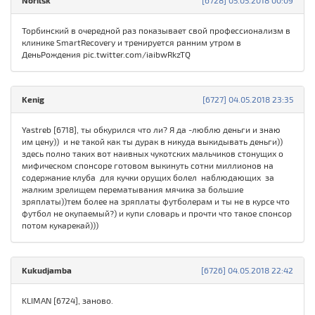
Norilsk
[6728] 05.05.2018 00:09
Торбинский в очередной раз показывает свой профессионализм в
клинике SmartRecovery и тренируется ранним утром в
ДеньРождения pic.twitter.com/iaibwRkzTQ
Kenig
[6727] 04.05.2018 23:35
Yastreb [6718], ты обкурился что ли? Я да -люблю деньги и знаю
им цену)) и не такой как ты дурак в никуда выкидывать деньги))
здесь полно таких вот наивных чукотских мальчиков стонущих о
мифическом спонсоре готовом выкинуть сотни миллионов на
содержание клуба для кучки орущих болел наблюдающих за
жалким зрелищем перематывания мячика за большие
зряплаты))тем более на зряплаты футболерам и ты не в курсе что
футбол не окупаемый?) и купи словарь и прочти что такое спонсор
потом кукарекай)))
Kukudjamba
[6726] 04.05.2018 22:42
KLIMAN [6724], заново.