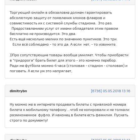
Торгующий онлайн в обязаловке должен гарантировать
абсолютную защиту от появления клонов флаеров и
совместимость их с системой службы стадиона. Это раз.
Предоставлением услуг от имени обладателя этим правом
бесплатно не производится. Это два.
Есть ещё несколько мелких по значению пунктиков. Это три.
Если всё соблюдено - то это да. А если нет, - то извините.
))Про сопутствующие товары вообще умиляет. Чтобы приобрести
в "тридорога" брать билет для этого - это конечно перебор.
Ради же футбола можно 4 часа (столовая - стадион - столовая) и
поговеть. А если уж это напрягает,
dimitrybn
[6736] 05.05.2018 13:16
Ну можно же в интернете продавать билеты с привязкой номера
билета к мобильному телефону....чтоб не копировали и не толкали
размноженное фуфло. И наконец в билете есть фамилия. Пускать
строго по документу!