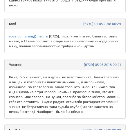
Единственное пожелание это победа. Праздник будет крутым. Я
верю.
Глеб
[6730] 05.05.2018 00:24
vova.bumerang@mail.ru
[6725], писали же, что это были тестовые
матчи, а 12 мая состоится открытие - с символическим ударом по
мячу, полной заполняемостью трибун и концертом.
Yastreb
[6729] 05.05.2018 00:21
Kenig [6727], может, ты и дурак, но я-то точно нет. Зачем говорить
о вещах, о которых ты понятия не имеешь, я не понимаю,
извиняюсь за тавтологию. Мало того, что не понял ничего, так
ещё и нахамил с три короба. Зачем? Я прекрасно знаю, кто есть
спонсор, мне словарь не нужен, спасибо за беспокойство, можешь
себе его оставить. -) Одно радует: если тебя распирает от эмоций,
значит, не безразлична-таки судьба клуба (как это кажется на
первый взгляд). Наоборот - было бы обидно.