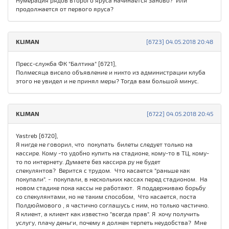
Нумерация рядов второго яруса начинается заново? Или
продолжается от первого яруса?
KLIMAN
[6723] 04.05.2018 20:48
Пресс-служба ФК "Балтика" [6721],
Полмесяца висело объявление и никто из администрации клуба
этого не увидел и не принял меры? Тогда вам большой минус.
KLIMAN
[6722] 04.05.2018 20:45
Yastreb [6720],
Я нигде не говорил, что покупать билеты следует только на
кассире. Кому -то удобно купить на стадионе, кому-то в ТЦ, кому-
то по интернету. Думаете без кассира.ру не будет
спекулянтов? Верится с трудом. Что касается "раньше как
покупали". - покупали, в нескольких кассах перед стадионом. На
новом стадике пока кассы не работают. Я поддерживаю борьбу
со спекулянтами, но не таким способом, Что касается, поста
Полдюймового , я частично соглашусь с ним, но только частично.
Я клиент, а клиент как известно "всегда прав". Я хочу получить
услугу, плачу деньги, почему я должен терпеть неудобства? Мне