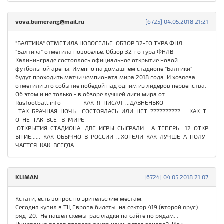
vova.bumerang@mail.ru
[6725] 04.05.2018 21:21
"БАЛТИКА" ОТМЕТИЛА НОВОСЕЛЬЕ. ОБЗОР 32-ГО ТУРА ФНЛ
"Балтика" отметила новоселье. Обзор 32-го тура ФНЛВ
Калининграде состоялось официальное открытие новой
футбольной арены. Именно на домашнем стадионе "Балтики"
будут проходить матчи чемпионата мира 2018 года. И хозяева
отметили это событие победой над одним из лидеров первенства.
Об этом и не только - в обзоре лучшей лиги мира от
Rusfootball.info КАК Я ПИСАЛ ...ДАВНЕНЬКО
..ТАК БРАЧНАЯ НОЧЬ СОСТОЯЛАСЬ ИЛИ НЕТ ?????????? .. КАК Т
О НЕ ТАК ВСЕ В МИРЕ
.ОТКРЫТИЯ СТАДИОНА...ДВЕ ИГРЫ СЫГРАЛИ ...А ТЕПЕРЬ ..12 ОТКР
ЫТИЕ...... КАК ОБЫЧНО В РОССИИ ...ХОТЕЛИ КАК ЛУЧШЕ А ПОЛУ
ЧАЕТСЯ КАК ВСЕГДА
KLIMAN
[6724] 04.05.2018 21:07
Кстати, есть вопрос по зрительским местам.
Сегодня купил в ТЦ Европа билеты на сектор 419 (второй ярус)
ряд 20. Не нашел схемы-раскладки на сайте по рядам. .