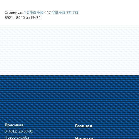
Страницы:
1
2
445
446
447
448
449
771
772
8921 - 8940 из 15439
Приемная
Главная
8 (4012) 21-65-01
Пресс-служба
Новости