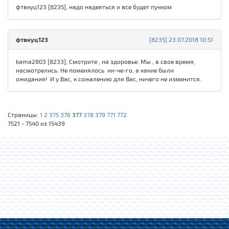
фтвкуц123 [8235], надо надеяться и все будет пучком
фтвкуц123
[8235] 23.07.2018 10:51
kama2803 [8233], Смотрите , на здоровье. Мы , в свое время,
насмотрелись. Не поменялось ни-че-го, а какие были
ожидания! И у Вас, к сожалению для Вас, ничего не изменится.
Страницы:
1
2
375
376
377
378
379
771
772
7521 - 7540 из 15439