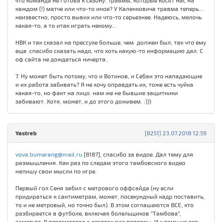
что команда не готова к сезону. Травмы, которые косят нас на
каждом (!) матче или что-то иное? У Каленковича травма теперь...
неизвестно, просто вывих или что-то серьезнее. Надеюсь, мелочь
какая-то, а то итак играть некому...
НВК и так сказал на прессухе больше, чем должен был, так что ему
еще спасибо сказать надо, что хоть какую-то информацию дал. С
оф.сайта не дождаться ничерта..
7. Ну может быть потому, что и Вотинов, и Себаи это нападающие
и их работа забивать? Я не хочу оправдать их, тоже есть чуйка
какая-то, но факт на лицо. нам же не бывшие защитники
забивают. Хотя, может, и до этого доживем. :)))
Yastreb
[8251] 23.07.2018 12:59
vova.bumerang@mail.ru
[8187], спасибо за видое. Дал тему для
размышления. Как раз по следам этого тамбовского видео
напишу свои мысли по игре.
Первый гол Сеня забил с метрового оффсайда (ну если
придираться к сантиметрам, может, посекундный кадр поставить,
то и не метровый, но точно был). В этом соглашаются ВСЕ, кто
разбирается в футболе, включая болельщиков "Тамбова",
заметьте. Я пересмотрел с десяток раз повторы. И к тому же есть