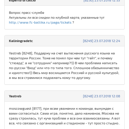
esperto di calcio
[8250] 23.07.2018 12:53
Вопрос пресс-службе
Актуальны ли все скидки по клубной карте, указанные тут
http://www.fc-baltika.ru/page/tickets
?
Kaliningradetc
[8249] 23.07.2018 12:24
Yastreb [8248], Поддержу на счет вытеснения русского языка на
территории России. Тоже не понял при чем тут "гейт", и почему
"стюард", а не "сотрудник" например?!)) В чем проблема написать
по-русски "Вход" или что-то типа того. Сплошное обезьянничество
и идиотство!)) Весь мир восхищается Россией и русской культурой,
а мы все стремимся подражать кому-то другому.
Yastreb
[8248] 23.07.2018 12:08
moscowguest [8177], при всем уважении к команде, вынужден с
вами согласиться. Сама игра, понятно, дело наживное, Москва не
сразу строилась, тут куча проблем и все они взаимосвязаны. А вот
все, что связано с организацией и стадионом - тут просто стыдно..