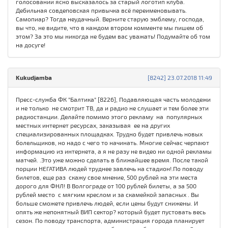
голосовании ясно высказалось за старый логотип клуба.
Дебильная совдеповская привычка всё переименовывать.
Самопиар? Тогда неудачный. Верните старую эмблему, господа,
вы что, не видите, что в каждом втором комменте мы пишем об
этом? За это мы никогда не будем вас уважать! Подумайте об том
на досуге!
Kukudjamba
[8242] 23.07.2018 11:49
Пресс-служба ФК "Балтика" [8226], Подавляющая часть молодежи
и не только не смотрит ТВ, да и радио не слушает и тем более эти
радиостанции. Делайте помимо этого рекламу на популярных
местных интернет ресурсах, заказывая ее на других
специализированных площадках. Трудно будет привлечь новых
болельщиков, но надо с чего то начинать. Многие сейчас черпают
информацию из интернета, а я не разу не видео ни одной рекламы
матчей. .Это уже можно сделать в ближайшее время. После такой
порции НЕГАТИВА людей труднее завлечь на стадион!.По поводу
билетов, еще раз скажу свое мнение, 500 рублей на эти места
дорого для ФНЛ! В Волгограде от 100 рублей билеты, а за 500
рублей место с мягким креслом и за скамейкой запасных . Вы
больше сможете привлечь людей, если цены будут снижены. И
опять же непонятный ВИП сектор? который будет пустовать весь
сезон. По поводу транспорта, администрация города планирует