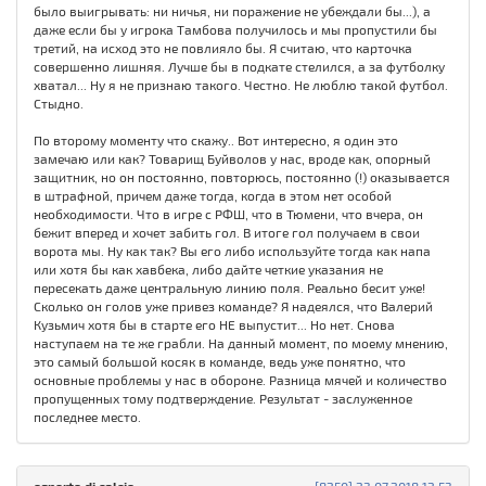
было выигрывать: ни ничья, ни поражение не убеждали бы...), а
даже если бы у игрока Тамбова получилось и мы пропустили бы
третий, на исход это не повлияло бы. Я считаю, что карточка
совершенно лишняя. Лучше бы в подкате стелился, а за футболку
хватал... Ну я не признаю такого. Честно. Не люблю такой футбол.
Стыдно.
По второму моменту что скажу.. Вот интересно, я один это
замечаю или как? Товарищ Буйволов у нас, вроде как, опорный
защитник, но он постоянно, повторюсь, постоянно (!) оказывается
в штрафной, причем даже тогда, когда в этом нет особой
необходимости. Что в игре с РФШ, что в Тюмени, что вчера, он
бежит вперед и хочет забить гол. В итоге гол получаем в свои
ворота мы. Ну как так? Вы его либо используйте тогда как напа
или хотя бы как хавбека, либо дайте четкие указания не
пересекать даже центральную линию поля. Реально бесит уже!
Сколько он голов уже привез команде? Я надеялся, что Валерий
Кузьмич хотя бы в старте его НЕ выпустит... Но нет. Снова
наступаем на те же грабли. На данный момент, по моему мнению,
это самый большой косяк в команде, ведь уже понятно, что
основные проблемы у нас в обороне. Разница мячей и количество
пропущенных тому подтверждение. Результат - заслуженное
последнее место.