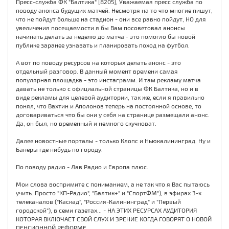
Пресс-служба ФК "Балтика" [8205], Уважаемая пресс служба по
поводу анонса будущих матчей. Несмотря на то что многие пишут,
что не пойдут больше на стадион - они все равно пойдут, НО для
увеличения посещаемости я бы Вам посоветовал анонсы
начинать делать за неделю до матча - это помогло бы новой
публике заранее узнавать и планировать поход на футбол.
А вот по поводу ресурсов на которых делать анонс - это
отдельный разговор. В данный момент времени самая
популярная площадка - это инстаграмм. И там рекламу матча
давать не только с официальной страницы ФК Балтика, но и в
виде рекламы для целевой аудитории, так же, если я правильно
понял, что Вахтин и Аполонов теперь на постоянной основе, то
договариваться что бы они у себя на странице размещали анонс.
Да, он был, но временный и немного скучноват.
Далее новостные порталы - только Клопс и Ньюкалининград. Ну и
Банеры где нибудь по городу.
По поводу радио - Лав Радио и Европа плюс.
Мои слова воспримите с пониманием, а не так что я Вас пытаюсь
учить. Просто "КП-Радио", "Балтик+" и "СпортФМ"), в эфирах 3-х
телеканалов ("Каскад", "Россия-Калининград" и "Первый
городской"), в семи газетах... - НА ЭТИХ РЕСУРСАХ АУДИТОРИЯ
КОТОРАЯ ВКЛЮЧАЕТ СВОЙ СЛУХ И ЗРЕНИЕ КОГДА ГОВОРЯТ О НОВОЙ
ПЕНСИОННОЙ РЕФОРМЕ.