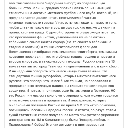
вам так сказали типа "народный выбор", но подавляющее
большинство калининградцев против навязывания немецкой
стилистики на логотип местного футбольного клуба, который, как
предполагается должен стать неотъемлемой частью
жизнедеятельности города. У нас есть чем гордится, вместо того,
чтобы славить чужую культуру, да еще тех, кто нас же шакалит и
принес столько вреда. С другой стороны что еще ожидать от тех,
кто прославляет фашистов, увековечивая их на памятных
табличках в самом центре города (см. тв сюжет о табличке на
стадионе Балтика), а также изготавливает флаги для
болельщиков с изображением символов кенигсберга, тем самым
косвенно прославляя тех, кто убивал наших предков в первую и
вторую мировую, а также устроил геноцид пРусских славян в 13
веке захватив их город Твангест и переименовав его в кенигсберг.
И не надо мне говорить, что не все немцы были такими. Это
стандартная фишка русофобов, которые мечтают вытеснить все
русское. Это правда, что не все были такими, но прославляя и
продвигая всю немецкую нацию, вы славите так же и подонков
среди них. И потом, я понимаю, если бы мы жили в Германии, НО
это Россия и у нас есть много чего хорошего, чем можно гордится
и что можно славить и продвигать. И иностранцы, которые
миллионами посещали Россию во время ЧМ это четко показали,
восхищаясь Россией и народом России. И кстати, по результатам
сухой статистики самое популярное место при фотографировании
иностранцев на ЧМ в Калининграде были Площадь победы и
Православный Собор! Это как аргумент в противовес тем