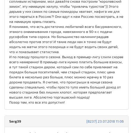
сопливым истерикам, мол давайте снова построим "королевский
замок", эту немецкую халупу, чтобы "привлечь туристов")) Этого
дерьма у них самих по самые помидоры хватает, нафига им для
этого переться в Россию?! Они едут к нам Россию посмотреть, а не
на немецкую хрень глазеть.
Я понимаю, что есть достаточно любителей всего басурманского,
этакого онемечивания города, навязанного в 90-х с подачи
русофобов типа сороса. Но большинство калининградцев
абсолютно против этого! И такие люди как я точно не будут
ходить на матчи этого позорища и не будут водить своих детей,
что и показывает статистика.
И по поводу прошлого сезона. Выход в премьер-лигу слили скорее
всего намеренно! В премьер-лиге нужно платить большие взносы,
а тут такой стадион даром, который сам по себе привлекает на
порядок больше посетителей, чем старый стадион, плюс цена
билета в несколько раз больше, плюс можно жрачку в 10 раз
дороже продавать. Я считаю, что проигрыши в конце сезона
сделаны специально, чтобы просто тупо иметь больший доход от
нового стадиона без лишних хлопот, которая предполагает
высшая лига. Абсолютно торгашеский подход!
Позор тем, кто все это допустил!
Serg39
[8237] 23.07.2018 11:06