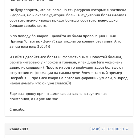
Не буду спорить, что реклама на тех ресурсах которые я расписал
- дороже, но и охват аудитории больше, аудитория более целевая,
соответственно народу придет больше, соответственно денег
больше заработаете.
А по поводу баннеров - делайте их более провокационными.
Пример "Спартак - Зенит", где гладиатор копьем бьет льва. А то
зачем нам наш Зубр?))
И Сайт! Сделайте его более информативным! Новостей больше,
берите интервью у игроков и тренера, у ген.дира (его уже очень
давно не слышали). Просто народ то возбухает здесь больше от
отсутствия информации на самом деле. Элементарный пример
Погребняк - про него вчера на пресс конференции узнали, а народ
начал думать, что он уже слился)))
Еще раз прошу принять мои слова как конструктивные
пожелания, а не учение Вас.
Спасибо.
kama2803
[8236] 23.07.2018 10:57