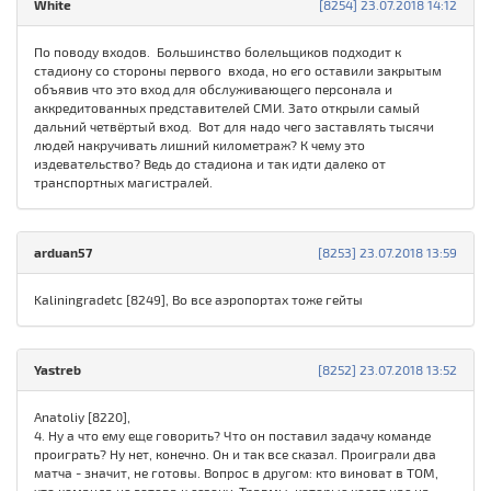
White
[8254] 23.07.2018 14:12
По поводу входов. Большинство болельщиков подходит к
стадиону со стороны первого входа, но его оставили закрытым
объявив что это вход для обслуживающего персонала и
аккредитованных представителей СМИ. Зато открыли самый
дальний четвёртый вход. Вот для надо чего заставлять тысячи
людей накручивать лишний километраж? К чему это
издевательство? Ведь до стадиона и так идти далеко от
транспортных магистралей.
arduan57
[8253] 23.07.2018 13:59
Kaliningradetc [8249], Во все аэропортах тоже гейты
Yastreb
[8252] 23.07.2018 13:52
Anatoliy [8220],
4. Ну а что ему еще говорить? Что он поставил задачу команде
проиграть? Ну нет, конечно. Он и так все сказал. Проиграли два
матча - значит, не готовы. Вопрос в другом: кто виноват в ТОМ,