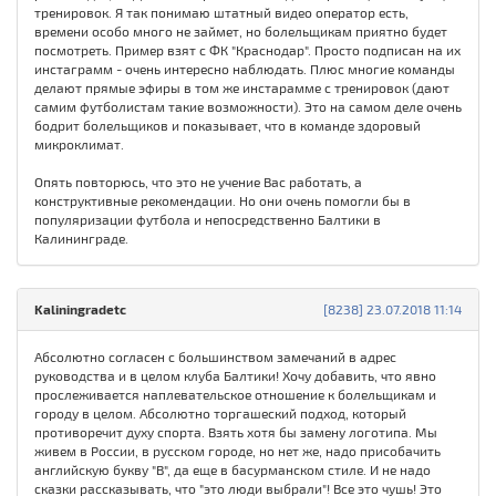
тренировок. Я так понимаю штатный видео оператор есть,
времени особо много не займет, но болельщикам приятно будет
посмотреть. Пример взят с ФК "Краснодар". Просто подписан на их
инстаграмм - очень интересно наблюдать. Плюс многие команды
делают прямые эфиры в том же инстарамме с тренировок (дают
самим футболистам такие возможности). Это на самом деле очень
бодрит болельщиков и показывает, что в команде здоровый
микроклимат.
Опять повторюсь, что это не учение Вас работать, а
конструктивные рекомендации. Но они очень помогли бы в
популяризации футбола и непосредственно Балтики в
Калининграде.
Kaliningradetc
[8238] 23.07.2018 11:14
Абсолютно согласен с большинством замечаний в адрес
руководства и в целом клуба Балтики! Хочу добавить, что явно
прослеживается наплевательское отношение к болельщикам и
городу в целом. Абсолютно торгашеский подход, который
противоречит духу спорта. Взять хотя бы замену логотипа. Мы
живем в России, в русском городе, но нет же, надо присобачить
английскую букву "B", да еще в басурманском стиле. И не надо
сказки рассказывать, что "это люди выбрали"! Все это чушь! Это