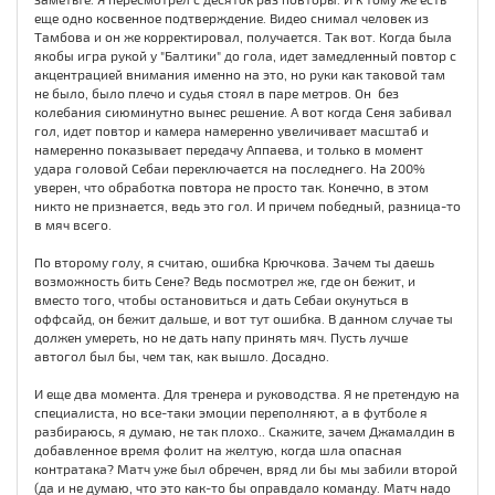
еще одно косвенное подтверждение. Видео снимал человек из
Тамбова и он же корректировал, получается. Так вот. Когда была
якобы игра рукой у "Балтики" до гола, идет замедленный повтор с
акцентрацией внимания именно на это, но руки как таковой там
не было, было плечо и судья стоял в паре метров. Он без
колебания сиюминутно вынес решение. А вот когда Сеня забивал
гол, идет повтор и камера намеренно увеличивает масштаб и
намеренно показывает передачу Аппаева, и только в момент
удара головой Себаи переключается на последнего. На 200%
уверен, что обработка повтора не просто так. Конечно, в этом
никто не признается, ведь это гол. И причем победный, разница-то
в мяч всего.
По второму голу, я считаю, ошибка Крючкова. Зачем ты даешь
возможность бить Сене? Ведь посмотрел же, где он бежит, и
вместо того, чтобы остановиться и дать Себаи окунуться в
оффсайд, он бежит дальше, и вот тут ошибка. В данном случае ты
должен умереть, но не дать напу принять мяч. Пусть лучше
автогол был бы, чем так, как вышло. Досадно.
И еще два момента. Для тренера и руководства. Я не претендую на
специалиста, но все-таки эмоции переполняют, а в футболе я
разбираюсь, я думаю, не так плохо.. Скажите, зачем Джамалдин в
добавленное время фолит на желтую, когда шла опасная
контратака? Матч уже был обречен, вряд ли бы мы забили второй
(да и не думаю, что это как-то бы оправдало команду. Матч надо