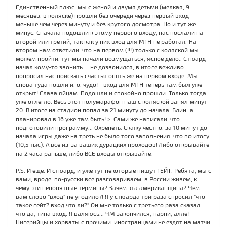
Единственный плюс: мы с женой и двумя детьми (мелкая, 9
месяцев, в коляске) прошли без очереди через первый вход
меньше чем через минуту и без крутого досмотра. Но и тут же
минус. Сначала подошли к этому первого входу, нас послали на
второй или третий, так как у них вход для МГН не работал. На
втором нам ответили, что на первом (!!!) только с коляской мы
можем пройти, тут мы начали возмущаться, ясное дело.. Стюард
начал кому-то звонить.... не дозвонился, в итоге вежливо
попросил нас поискать счастья опять же на первом входе. Мы
снова туда пошли и, о, чудо! - вход для МГН теперь там был уже
открыт! Слава яйцам. Подошли и спокойно прошли. Только тогда
уже отлегло. Весь этот полумарафон наш с коляской занял минут
20. В итоге на стадион попал за 21 минуту до начала. Блин, а
планировал в 16 уже там быть! >: Сами же написали, что
подготовили программу... Охренеть. Скажу честно, за 10 минут до
начала игры даже на треть не было того заполнения, что по итогу
(10,5 тыс). А все из-за ваших дурацких проходов! Либо открывайте
на 2 часа раньше, либо ВСЕ входы открывайте.
P.S. И еще. И стюард, и уже тут некоторые пишут ГЕЙТ. Ребята, мы с
вами, вроде, по-русски все разговариваем, в России живем, к
чему эти непонятные термины? Зачем эта американщина? Чем
вам слово "вход" не угодило?! Я у стюарда три раза спросил "что
такое гейт? вход что ли?" Он мне только с третьего раза сказал,
что да, типа вход. Я валяюсь... ЧМ закончился, парни, алле!
Нигерийцы и хорваты с прочими иностранцами не ездят на матчи