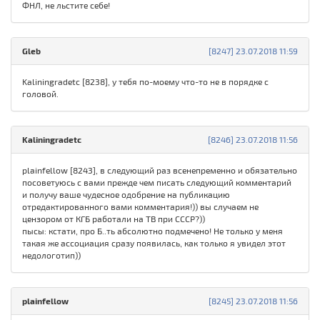
ФНЛ, не льстите себе!
Gleb
[8247] 23.07.2018 11:59
Kaliningradetc [8238], у тебя по-моему что-то не в порядке с
головой.
Kaliningradetc
[8246] 23.07.2018 11:56
plainfellow [8243], в следующий раз всенепременно и обязательно
посоветуюсь с вами прежде чем писать следующий комментарий
и получу ваше чудесное одобрение на публикацию
отредактированного вами комментария!)) вы случаем не
цензором от КГБ работали на ТВ при СССР?))
пысы: кстати, про Б..ть абсолютно подмечено! Не только у меня
такая же ассоциация сразу появилась, как только я увидел этот
недологотип))
plainfellow
[8245] 23.07.2018 11:56