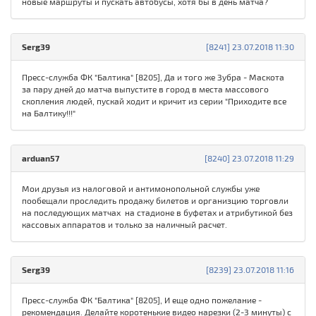
новые маршруты и пускать автобусы, хотя бы в день матча?
Serg39
[8241] 23.07.2018 11:30
Пресс-служба ФК "Балтика" [8205], Да и того же Зубра - Маскота
за пару дней до матча выпустите в город в места массового
скопления людей, пускай ходит и кричит из серии "Приходите все
на Балтику!!!"
arduan57
[8240] 23.07.2018 11:29
Мои друзья из налоговой и антимонопольной службы уже
пообещали проследить продажу билетов и организцию торговли
на последующих матчах на стадионе в буфетах и атрибутикой без
кассовых аппаратов и только за наличный расчет.
Serg39
[8239] 23.07.2018 11:16
Пресс-служба ФК "Балтика" [8205], И еще одно пожелание -
рекомендация. Делайте коротенькие видео нарезки (2-3 минуты) с