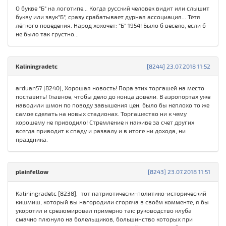
О букве "Б" на логотипе... Когда русский человек видит или слышит
букву или звук"Б", сразу срабатывает дурная ассоциация... Тётя
лёгкого поведения. Народ хохочет: "Б" 1954! Было б весело, если б
не было так грустно...
Kaliningradetc
[8244] 23.07.2018 11:52
arduan57 [8240], Хорошая новость! Пора этих торгашей на место
поставить! Главное, чтобы дело до конца довели. В аэропортах уже
наводили шмон по поводу завышения цен, было бы неплохо то же
самое сделать на новых стадионах. Торгашество ни к чему
хорошему не приводило! Стремление к наживе за счет других
всегда приводит к спаду и развалу и в итоге ни дохода, ни
праздника.
plainfellow
[8243] 23.07.2018 11:51
Kaliningradetc [8238], тот патриотически-политико-исторический
кишмиш, который вы нагородили сгоряча в своём комменте, я бы
укоротил и срезюмировал примерно так: руководство клуба
смачно плюнуло на болельщиков, большинство которых при