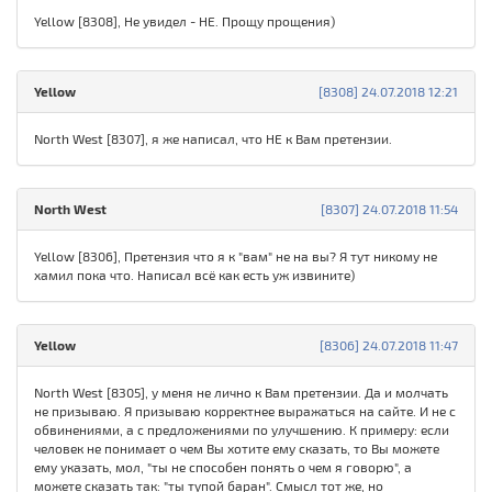
Yellow [8308], Не увидел - НЕ. Прощу прощения)
Yellow
[8308] 24.07.2018 12:21
North West [8307], я же написал, что НЕ к Вам претензии.
North West
[8307] 24.07.2018 11:54
Yellow [8306], Претензия что я к "вам" не на вы? Я тут никому не
хамил пока что. Написал всё как есть уж извините)
Yellow
[8306] 24.07.2018 11:47
North West [8305], у меня не лично к Вам претензии. Да и молчать
не призываю. Я призываю корректнее выражаться на сайте. И не с
обвинениями, а с предложениями по улучшению. К примеру: если
человек не понимает о чем Вы хотите ему сказать, то Вы можете
ему указать, мол, "ты не способен понять о чем я говорю", а
можете сказать так: "ты тупой баран". Смысл тот же, но