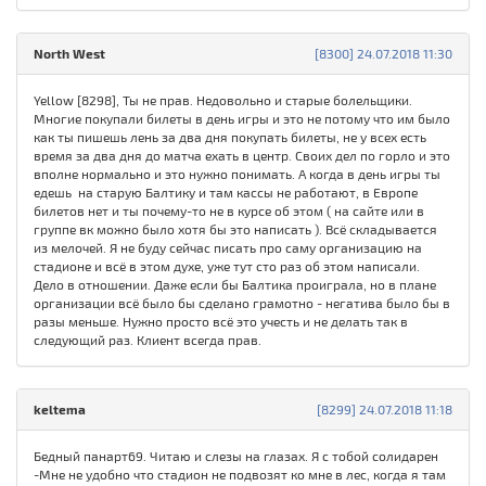
North West
[8300] 24.07.2018 11:30
Yellow [8298], Ты не прав. Недовольно и старые болельщики.
Многие покупали билеты в день игры и это не потому что им было
как ты пишешь лень за два дня покупать билеты, не у всех есть
время за два дня до матча ехать в центр. Своих дел по горло и это
вполне нормально и это нужно понимать. А когда в день игры ты
едешь на старую Балтику и там кассы не работают, в Европе
билетов нет и ты почему-то не в курсе об этом ( на сайте или в
группе вк можно было хотя бы это написать ). Всё складывается
из мелочей. Я не буду сейчас писать про саму организацию на
стадионе и всё в этом духе, уже тут сто раз об этом написали.
Дело в отношении. Даже если бы Балтика проиграла, но в плане
организации всё было бы сделано грамотно - негатива было бы в
разы меньше. Нужно просто всё это учесть и не делать так в
следующий раз. Клиент всегда прав.
keltema
[8299] 24.07.2018 11:18
Бедный панарт69. Читаю и слезы на глазах. Я с тобой солидарен
-Мне не удобно что стадион не подвозят ко мне в лес, когда я там