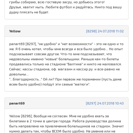
грибы собираю, всю гостевую засру, но добьюсь этого!
Друзья, хватит ныть. Любите футбол и радуйтесь. Никто под вашу
дудку плясать не будет.
Yellow
[8298] 24.07.2018 11:02
panart69 [8297], "не удобно" и "нет возможности" - это не одно и то
же. Я б очень хотел, чтобы мне всегда и все было удобно... Но опыт
подсказывает совсем другое. Что-то мне подсказывает, что
недовольны именно "новые" болельщики. Раньше как-то билеты
продавались только на стадионе "Балтика" и никто не жаловался.
Сейчас: кассы стадиона, оф. магазин и кассир.ру. и все-равно не
довольны...
"...благодарность..." Ой ли? При первом же поражении (пусть даже
всем было удобно) пойдут эти самые "матюги".
panart69
[8297] 24.07.2018 10:43
Yellow [8296], Вообще не согласен. Мне не удобно ехать за
билетами в 2 точки в центре города. Работа руководства должна
быть направлена на привлечение болельщиков на стадион. Значит
нужно делать так, чтобы ВСЕМ было удобно. Не умение или не