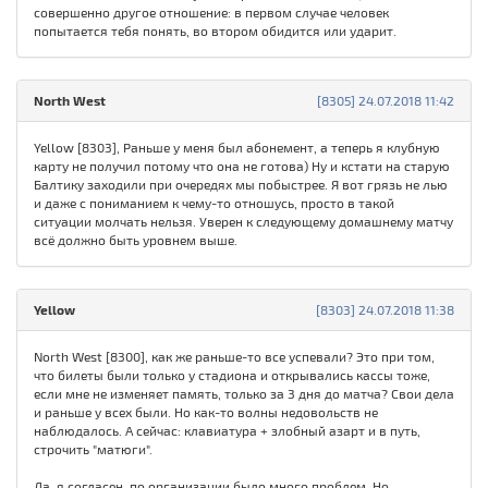
совершенно другое отношение: в первом случае человек
попытается тебя понять, во втором обидится или ударит.
North West
[8305] 24.07.2018 11:42
Yellow [8303], Раньше у меня был абонемент, а теперь я клубную
карту не получил потому что она не готова) Ну и кстати на старую
Балтику заходили при очередях мы побыстрее. Я вот грязь не лью
и даже с пониманием к чему-то отношусь, просто в такой
ситуации молчать нельзя. Уверен к следующему домашнему матчу
всё должно быть уровнем выше.
Yellow
[8303] 24.07.2018 11:38
North West [8300], как же раньше-то все успевали? Это при том,
что билеты были только у стадиона и открывались кассы тоже,
если мне не изменяет память, только за 3 дня до матча? Свои дела
и раньше у всех были. Но как-то волны недовольств не
наблюдалось. А сейчас: клавиатура + злобный азарт и в путь,
строчить "матюги".
Да, я согласен, по организации было много проблем. Но