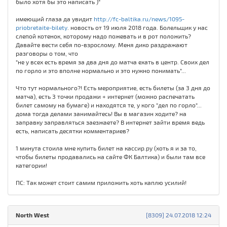
было хотя бы это написать )"
имеющий глаза да увидит
http://fc-baltika.ru/news/1095-
priobretaite-bilety
. новость от 19 июля 2018 года. Болельщик у нас
слепой котенок, которому надо пожевать и в рот положить?
Давайте вести себя по-взрослому. Меня дико раздражают
разговоры о том, что
"не у всех есть время за два дня до матча ехать в центр. Своих дел
по горло и это вполне нормально и это нужно понимать"...
Что тут нормального?! Есть мероприятие, есть билеты (за 3 дня до
матча), есть 3 точки продажи + интернет (можно распечатать
билет самому на бумаге) и находятся те, у кого "дел по горло"...
дома тогда делами занимайтесь! Вы в магазин ходите? на
заправку заправляться заезжаете? В интернет зайти время ведь
есть, написать десятки комментариев?
1 минута стоила мне купить билет на кассир.ру (хоть я и за то,
чтобы билеты продавались на сайте ФК Балтика) и были там все
категории!
ПС: Так может стоит самим приложить хоть каплю усилий!
North West
[8309] 24.07.2018 12:24