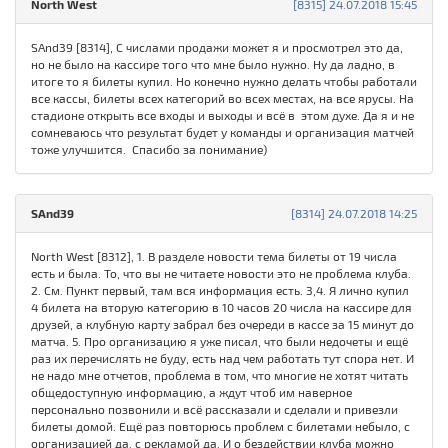
North West
[8315] 24.07.2018 15:45
SAnd39 [8314], С числами продажи может я и просмотрел это да,
но не было на кассире того что мне было нужно. Ну да ладно, в
итоге то я билеты купил. Но конечно нужно делать чтобы работали
все кассы, билеты всех категорий во всех местах, на все ярусы. На
стадионе открыть все входы и выходы и всё в этом духе. Да я и не
сомневаюсь что результат будет у команды и организация матчей
тоже улучшится. Спасибо за понимание)
SAnd39
[8314] 24.07.2018 14:25
North West [8312], 1. В разделе новости тема билеты от 19 числа
есть и была. То, что вы не читаете новости это не проблема клуба.
2. См. Пункт первый, там вся информация есть. 3,4. Я лично купил
4 билета на вторую категорию в 10 часов 20 числа на кассире для
друзей, а клубную карту забрал без очереди в кассе за 15 минут до
матча. 5. Про организацию я уже писал, что были недочеты и ещё
раз их перечислять не буду, есть над чем работать тут спора нет. И
не надо мне отчетов, проблема в том, что многие не хотят читать
общедоступную информацию, а ждут чтоб им наверное
персонально позвонили и всё рассказали и сделали и привезли
билеты домой. Ещё раз повторюсь проблем с билетами небыло, с
организацией да, с рекламой да. И о бездействии клуба можно