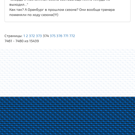
выходил..."
Как так? А Оренбург в прошлом сезоне? Они вообще тренера
поменяли по ходу сезона(!!!)
Страницы:
1
2
372
373
374
375
376
771
772
7461 - 7480 из 15439