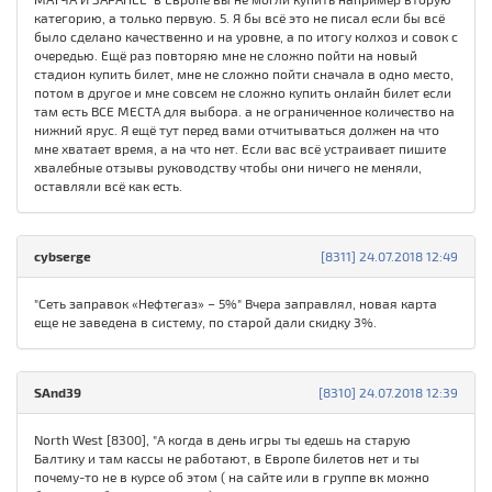
категорию, а только первую. 5. Я бы всё это не писал если бы всё
было сделано качественно и на уровне, а по итогу колхоз и совок с
очередью. Ещё раз повторяю мне не сложно пойти на новый
стадион купить билет, мне не сложно пойти сначала в одно место,
потом в другое и мне совсем не сложно купить онлайн билет если
там есть ВСЕ МЕСТА для выбора. а не ограниченное количество на
нижний ярус. Я ещё тут перед вами отчитываться должен на что
мне хватает время, а на что нет. Если вас всё устраивает пишите
хвалебные отзывы руководству чтобы они ничего не меняли,
оставляли всё как есть.
cybserge
[8311] 24.07.2018 12:49
"Сеть заправок «Нефтегаз» – 5%" Вчера заправлял, новая карта
еще не заведена в систему, по старой дали скидку 3%.
SAnd39
[8310] 24.07.2018 12:39
North West [8300], "А когда в день игры ты едешь на старую
Балтику и там кассы не работают, в Европе билетов нет и ты
почему-то не в курсе об этом ( на сайте или в группе вк можно