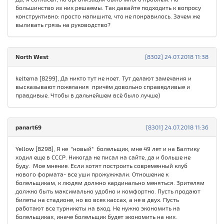
большинство из них решаемы. Так давайте подходить к вопросу
конструктивно: просто напишите, что не понравилось. Зачем же
выливать грязь на руководство?
North West
[8302] 24.07.2018 11:38
keltema [8299], Да никто тут не ноет. Тут делают замечания и
высказывают пожелания причём довольно справедливые и
правдивые. Чтобы в дальнейшем всё было лучше)
panart69
[8301] 24.07.2018 11:36
Yellow [8298], Я не "новый" болельщик, мне 49 лет и на Балтику
ходил еще в СССР. Никогда не писал на сайте, да и больше не
буду. Мое мнение. Если хотят построить современный клуб
нового формата- все уши прожужжали. Отношение к
болельщикам, к людям должно кардинально меняться. Зрителям
должно быть максимально удобно и комфортно. Пусть продают
билеты на стадионе, но во всех кассах, а не в двух. Пусть
работают все турникеты на вход. Не нужно экономить на
болельщиках, иначе болельщик будет экономить на них.