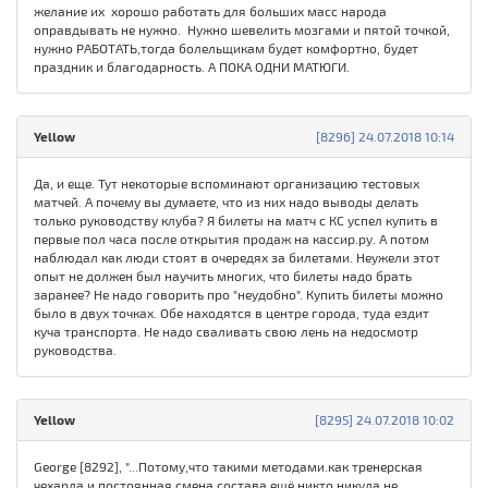
желание их хорошо работать для больших масс народа
оправдывать не нужно. Нужно шевелить мозгами и пятой точкой,
нужно РАБОТАТЬ,тогда болельщикам будет комфортно, будет
праздник и благодарность. А ПОКА ОДНИ МАТЮГИ.
Yellow
[8296] 24.07.2018 10:14
Да, и еще. Тут некоторые вспоминают организацию тестовых
матчей. А почему вы думаете, что из них надо выводы делать
только руководству клуба? Я билеты на матч с КС успел купить в
первые пол часа после открытия продаж на кассир.ру. А потом
наблюдал как люди стоят в очередях за билетами. Неужели этот
опыт не должен был научить многих, что билеты надо брать
заранее? Не надо говорить про "неудобно". Купить билеты можно
было в двух точках. Обе находятся в центре города, туда ездит
куча транспорта. Не надо сваливать свою лень на недосмотр
руководства.
Yellow
[8295] 24.07.2018 10:02
George [8292], "...Потому,что такими методами.как тренерская
чехарда и постоянная смена состава.ещё никто никуда не